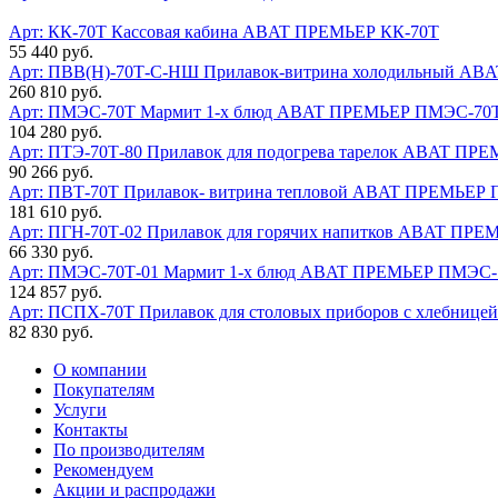
Арт: КК-70Т
Кассовая кабина ABAT ПРЕМЬЕР КК-70Т
55 440 руб.
Арт: ПВВ(Н)-70Т-С-НШ
Прилавок-витрина холодильный A
260 810 руб.
Арт: ПМЭС-70Т
Мармит 1-х блюд ABAT ПРЕМЬЕР ПМЭС-70
104 280 руб.
Арт: ПТЭ-70Т-80
Прилавок для подогрева тарелок ABAT ПР
90 266 руб.
Арт: ПВТ-70Т
Прилавок- витрина тепловой ABAT ПРЕМЬЕР 
181 610 руб.
Арт: ПГН-70Т-02
Прилавок для горячих напитков ABAT ПРЕ
66 330 руб.
Арт: ПМЭС-70Т-01
Мармит 1-х блюд ABAT ПРЕМЬЕР ПМЭС-
124 857 руб.
Арт: ПСПХ-70Т
Прилавок для столовых приборов с хлебни
82 830 руб.
О компании
Покупателям
Услуги
Контакты
По производителям
Рекомендуем
Акции и распродажи