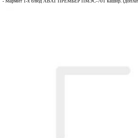
-
Мармит 1-х блюд ABAT ПРЕМЬЕР ПМЭС-70Т кашир. (доплат