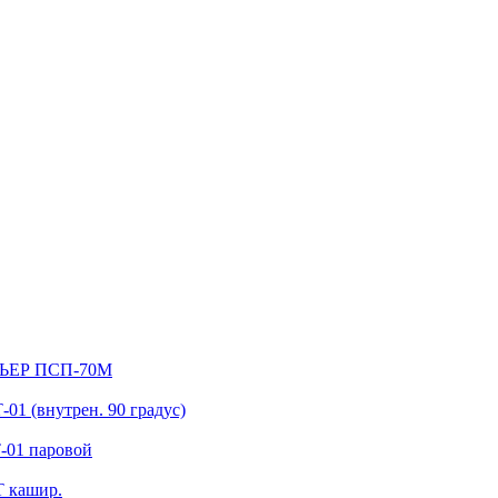
МЬЕР ПСП-70М
 (внутрен. 90 градус)
01 паровой
 кашир.