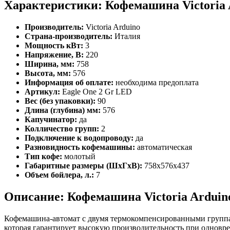
Характеристики: Кофемашина Victoria 
Производитель:
Victoria Arduino
Страна-производитель:
Италия
Мощность кВт:
3
Напряжение, В:
220
Ширина, мм:
758
Высота, мм:
576
Информация об оплате:
необходима предоплата
Артикул:
Eagle One 2 Gr LED
Вес (без упаковки):
90
Длина (глубина) мм:
576
Капучинатор:
да
Колличество групп:
2
Подключение к водопроводу:
да
Разновидность кофемашины:
автоматическая
Тип кофе:
молотый
Габаритные размеры (ШхГхВ):
758х576х437
Объем бойлера, л.:
7
Описание: Кофемашина Victoria Arduino
Кофемашина-автомат с двумя термокомпенсированными группам
которая гарантирует высокую производительность при однов