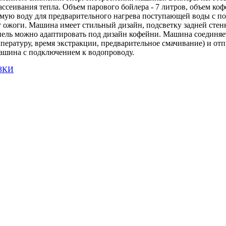
ссеивания тепла. Объем парового бойлера - 7 литров, объем коф
аемую воду для предварительного нагрева поступающей воды с 
т ожоги. Машина имеет стильный дизайн, подсветку задней сте
ль можно адаптировать под дизайн кофейни. Машина соединяется
ературу, время экстракции, предварительное смачивание) и отп
машина с подключением к водопроводу.
ЗКИ