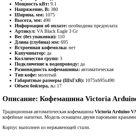
Мощность кВт:
9.1
Напряжение, В:
380
Ширина, мм:
1075
Высота, мм:
490
Информация об оплате:
необходима предоплата
Артикул:
VA Black Eagle 3 Gr
Вес (без упаковки):
110
Длина (глубина) мм:
695
Встроенная кофемолка:
нет
Капучинатор:
да
Колличество групп:
3
Подключение к водопроводу:
да
Разновидность кофемашины:
автоматическая
Тип кофе:
молотый
Габаритные размеры (ШхГхВ):
1075x695x490
Объем бойлера, л.:
17
Описание: Кофемашина Victoria Arduino
Традиционная автоматическая кофемашина
Victoria Arduino V
кофейные напитки. Модель оснащена двумя паровыми кранами и
Корпус выполнен из нержавеющей стали.