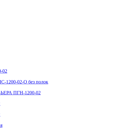
-02
-1200-02-О без полок
ВЬЕРА ПГН-1200-02
м
м
ая