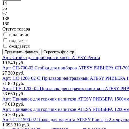
14
55
97
138
180
Статус товара
в наличии
под заказ
ожидается
Арт:
Стойка для приборов и хлеба ATESY Регата
19 540 руб.
Арт: СП-700-02
Стойка для приборов ATESY РИВЬЕРА СП-700
27 300 руб.
Арт: НС-1200-02-О
Прилавок нейтральный ATESY РИВЬЕРА НС
71 820 руб.
Арт: ПГН-1200-02
Прилавок для горячих напитков ATESY РИ
33 660 руб.
Арт:
Прилавок для горячих напитков ATESY РИВЬЕРА 1500м
47 610 руб.
Арт:
Прилавок для горячих напитков ATESY РИВЬЕРА 1200м
36 700 руб.
Арт: П-2.1500-02
Полка для мармита ATESY Ривьера 2-х ярусн
1 093 310 руб.