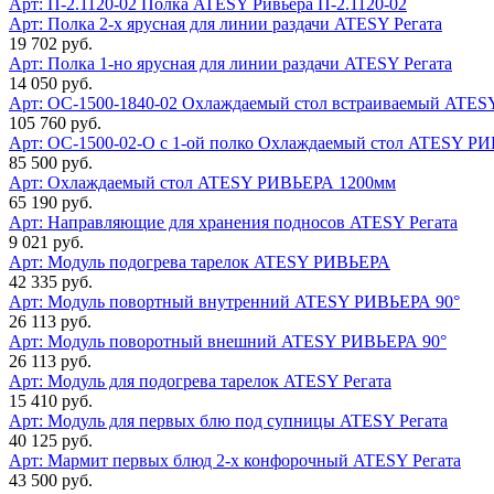
Арт: П-2.1120-02
Полка ATESY Ривьера П-2.1120-02
Арт:
Полка 2-х ярусная для линии раздачи ATESY Регата
19 702 руб.
Арт:
Полка 1-но ярусная для линии раздачи ATESY Регата
14 050 руб.
Арт: ОС-1500-1840-02
Охлаждаемый стол встраиваемый ATESY
105 760 руб.
Арт: ОС-1500-02-О с 1-ой полко
Охлаждаемый стол ATESY РИВ
85 500 руб.
Арт:
Охлаждаемый стол ATESY РИВЬЕРА 1200мм
65 190 руб.
Арт:
Направляющие для хранения подносов ATESY Регата
9 021 руб.
Арт:
Модуль подогрева тарелок ATESY РИВЬЕРА
42 335 руб.
Арт:
Модуль повортный внутренний ATESY РИВЬЕРА 90°
26 113 руб.
Арт:
Модуль поворотный внешний ATESY РИВЬЕРА 90°
26 113 руб.
Арт:
Модуль для подогрева тарелок ATESY Регата
15 410 руб.
Арт:
Модуль для первых блю под супницы ATESY Регата
40 125 руб.
Арт:
Мармит первых блюд 2-х конфорочный ATESY Регата
43 500 руб.