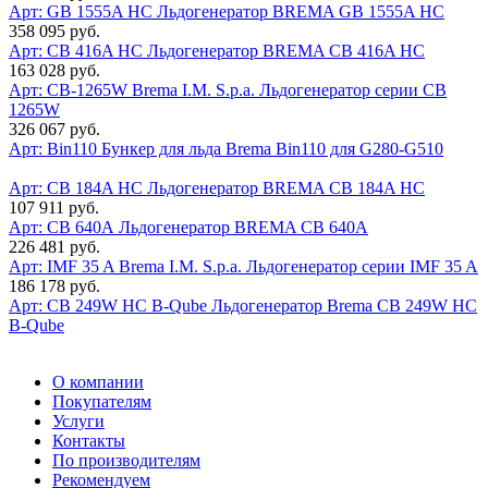
Арт: GВ 1555A HC
Льдогенератор BREMA GВ 1555A HC
358 095 руб.
Арт: СВ 416A HC
Льдогенератор BREMA СВ 416A HC
163 028 руб.
Арт: CB-1265W
Brema I.M. S.p.a. Льдогенератор серии СВ
1265W
326 067 руб.
Арт: Bin110
Бункер для льда Brema Bin110 для G280-G510
Арт: CB 184A HC
Льдогенератор BREMA CB 184A HC
107 911 руб.
Арт: CВ 640А
Льдогенератор BREMA CВ 640А
226 481 руб.
Арт: IMF 35 A
Brema I.M. S.p.a. Льдогенератор серии IMF 35 A
186 178 руб.
Арт: CB 249W HC B-Qube
Льдогенератор Brema CB 249W HC
B-Qube
О компании
Покупателям
Услуги
Контакты
По производителям
Рекомендуем