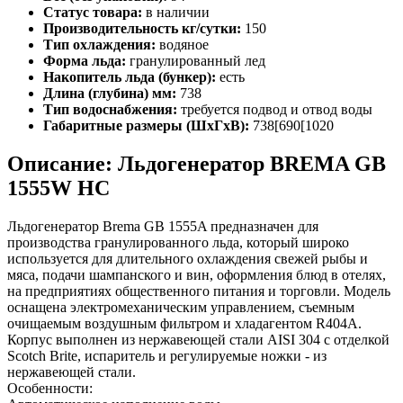
Статус товара:
в наличии
Производительность кг/сутки:
150
Тип охлаждения:
водяное
Форма льда:
гранулированный лед
Накопитель льда (бункер):
есть
Длина (глубина) мм:
738
Тип водоснабжения:
требуется подвод и отвод воды
Габаритные размеры (ШхГхВ):
738[690[1020
Описание: Льдогенератор BREMA GВ
1555W HC
Льдогенератор Brema GВ 1555A предназначен для
производства гранулированного льда, который широко
используется для длительного охлаждения свежей рыбы и
мяса, подачи шампанского и вин, оформления блюд в отелях,
на предприятиях общественного питания и торговли. Модель
оснащена электромеханическим управлением, съемным
очищаемым воздушным фильтром и хладагентом R404A.
Корпус выполнен из нержавеющей стали AISI 304 с отделкой
Scotch Brite, испаритель и регулируемые ножки - из
нержавеющей стали.
Особенности: