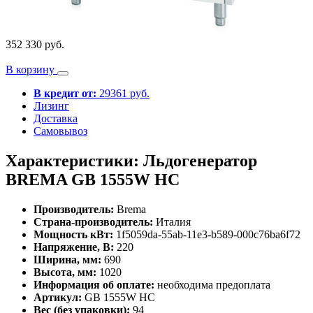
352 330 руб.
В корзину
В кредит от:
29361 руб.
Лизинг
Доставка
Самовывоз
Характеристики: Льдогенератор
BREMA GВ 1555W HC
Производитель:
Brema
Страна-производитель:
Италия
Мощность кВт:
1f5059da-55ab-11e3-b589-000c76ba6f72
Напряжение, В:
220
Ширина, мм:
690
Высота, мм:
1020
Информация об оплате:
необходима предоплата
Артикул:
GВ 1555W HC
Вес (без упаковки):
94