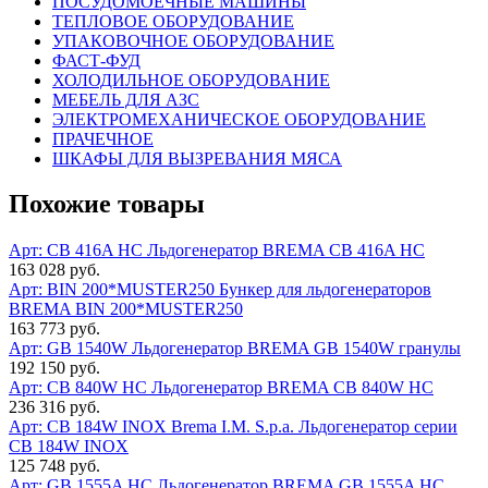
ПОСУДОМОЕЧНЫЕ МАШИНЫ
ТЕПЛОВОЕ ОБОРУДОВАНИЕ
УПАКОВОЧНОЕ ОБОРУДОВАНИЕ
ФАСТ-ФУД
ХОЛОДИЛЬНОЕ ОБОРУДОВАНИЕ
МЕБЕЛЬ ДЛЯ АЗС
ЭЛЕКТРОМЕХАНИЧЕСКОЕ ОБОРУДОВАНИЕ
ПРАЧЕЧНОЕ
ШКАФЫ ДЛЯ ВЫЗРЕВАНИЯ МЯСА
Похожие товары
Арт: СВ 416A HC
Льдогенератор BREMA СВ 416A HC
163 028 руб.
Арт: BIN 200*MUSTER250
Бункер для льдогенераторов
BREMA BIN 200*MUSTER250
163 773 руб.
Арт: GB 1540W
Льдогенератор BREMA GB 1540W гранулы
192 150 руб.
Арт: CB 840W HC
Льдогенератор BREMA CВ 840W HC
236 316 руб.
Арт: СВ 184W INOX
Brema I.M. S.p.a. Льдогенератор серии
СВ 184W INOX
125 748 руб.
Арт: GВ 1555A HC
Льдогенератор BREMA GВ 1555A HC