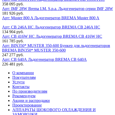
358 095 руб.
Арт: IMF 28W
Brema I.M. S.p.a. Льдогенератор серии IMF 28W
181 926 руб.
Арт: Muster 800 A
Льдогенератор BREMA Muster 800 A
Арт: CB 246A HC
Льдогенератор BREMA CB 246A HC
134 904 руб.
Арт: СВ 416W HC
Льдогенератор BREMA СВ 416W HC
161 785 руб.
Арт: BIN350* MUSTER 350-600
Бункер для льдогенераторов
BREMA BIN350* MUSTER 350-600
247 277 руб.
Арт: CВ 640А
Льдогенератор BREMA CВ 640А
226 481 руб.
О компании
Покупателям
Услуги
Контакты
По производителям
Рекомендуем
Акции и распродажи
Проектирование
АППАРАТЫ ШОКОВОГО ОХЛАЖДЕНИЯ И
ЗАМОРОЗКИ