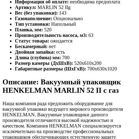
Информация об оплате:
необходима предоплата
Артикул:
MARLIN 52 IIg
Вес (без упаковки):
143
Газонаполнение:
Опционально
Тип установки:
Напольный
Планка, мм:
520
Производительность насоса, м3:
63
Статус товара:
ожидается
Бескамерный:
нет
Двойная запайка:
есть
Длина (глубина) мм:
700
Размер камеры (ДхШхВ):
520х610х200
Габаритные размеры (ШхГхВ):
700х630х1020
Описание: Вакуумный упаковщик
HENKELMAN MARLIN 52 II с газ
Наша компания рада предложить оборудование для
вакуумной упаковки ведущего мирового производителя
HENKELMAN. Вакуумные упаковщики данного
производителя отличаются высoкой надежностью и
качеством. Компания HENKELMAN специализируется
исключительно на производстве профессиональных
упаковщиков обеспечивающих естественную защиту