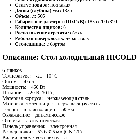
Статус товара:
под заказ
Длина (глубина) мм:
1835
Объем, л:
505
Габаритные размеры (ШхГхВ):
1835х700х850
Количество ящиков:
6
Расположение агрегата:
сбоку
Рабочая поверхность:
нерж.сталь
Столешница:
с бортом
Описание: Стол холодильный HICOLD 
6 ящиков
Температура: -2...+10 °С
Объём: 505 л
Мощность: 460 Вт
Питание: 220 В, 50 Гц
Материал корпуса: нержавеющая сталь
Материал столешницы: нержавеющая сталь
Толщина теплоизоляции: 50 мм
Охлаждение: динамическое
Оттайка: автоматическая
Панель управления: электронная
Размер полки: 530х325 мм (GN 1/1)
Кол-во полок в комплекте: 3