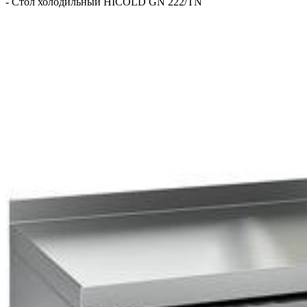
-
Стол холодильный HICOLD GN 222/TN