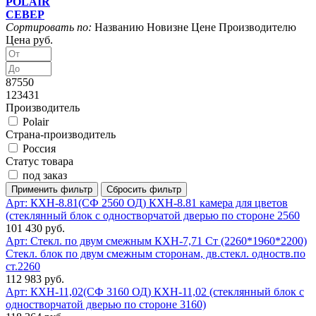
POLAIR
СЕВЕР
Сортировать по:
Названию
Новизне
Цене
Производителю
Цена руб.
87550
123431
Производитель
Polair
Страна-производитель
Россия
Статус товара
под заказ
Арт: КХН-8.81(СФ 2560 ОД)
КХН-8.81 камера для цветов
(стеклянный блок с одностворчатой дверью по стороне 2560
101 430 руб.
Арт: Стекл. по двум смежным
КХН-7,71 Ст (2260*1960*2200)
Стекл. блок по двум смежным сторонам, дв.стекл. одноств.по
ст.2260
112 983 руб.
Арт: КХН-11,02(СФ 3160 ОД)
КХН-11,02 (стеклянный блок с
одностворчатой дверью по стороне 3160)