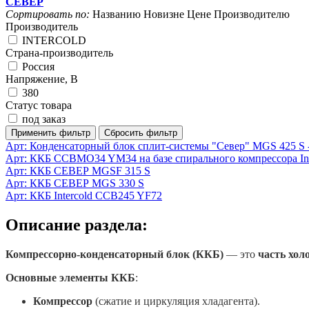
СЕВЕР
Сортировать по:
Названию
Новизне
Цене
Производителю
Производитель
INTERCOLD
Страна-производитель
Россия
Напряжение, В
380
Статус товара
под заказ
Арт:
Конденсаторный блок сплит-системы "Север" MGS 425 S -
Арт:
ККБ ССВMO34 YM34 на базе спирального компрессора In
Арт:
ККБ СЕВЕР MGSF 315 S
Арт:
ККБ СЕВЕР MGS 330 S
Арт:
ККБ Intercold CCB245 YF72
Описание раздела:
Компрессорно-конденсаторный блок (ККБ)
— это
часть хол
Основные элементы ККБ
:
Компрессор
(сжатие и циркуляция хладагента).