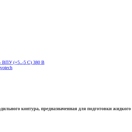
 ВПУ (+5..-5 С) 380 В
votech
одильного контура, предназначенная для подготовки жидкого 