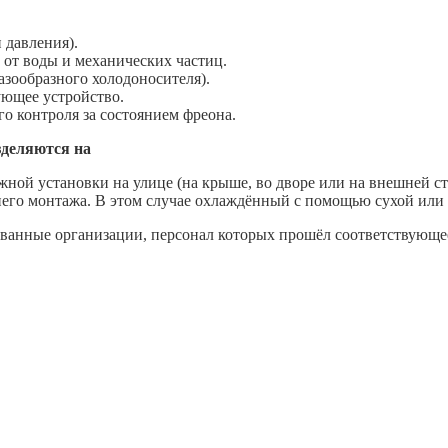
.
 давления).
 от воды и механических частиц.
газообразного холодоносителя).
ующее устройство.
го контроля за состоянием фреона.
зделяются на
жной установки на улице (на крыше, во дворе или на внешней ст
него монтажа. В этом случае охлаждённый с помощью сухой или 
анные организации, персонал которых прошёл соответствующее