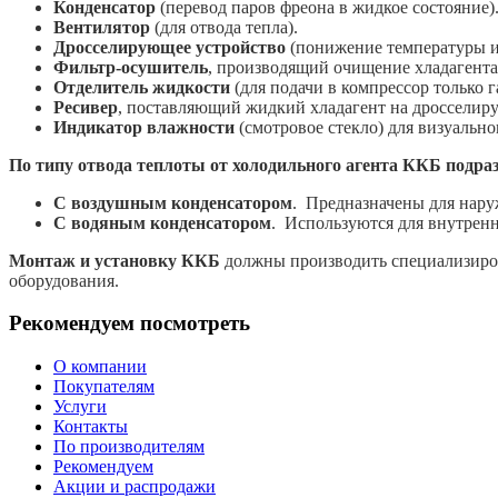
Конденсатор
(перевод паров фреона в жидкое состояние)
Вентилятор
(для отвода тепла).
Дросселирующее устройство
(понижение температуры и
Фильтр-осушитель
, производящий очищение хладагента
Отделитель жидкости
(для подачи в компрессор только 
Ресивер
, поставляющий жидкий хладагент на дросселир
Индикатор влажности
(смотровое стекло) для визуально
По типу отвода теплоты от холодильного агента ККБ подра
С воздушным конденсатором
. Предназначены для нару
С водяным конденсатором
. Используются для внутрен
Монтаж и установку ККБ
должны производить специализиров
оборудования.
Рекомендуем посмотреть
О компании
Покупателям
Услуги
Контакты
По производителям
Рекомендуем
Акции и распродажи