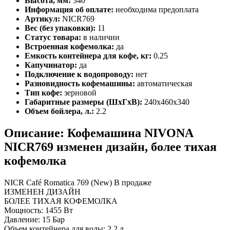
Высота, мм:
340
Информация об оплате:
необходима предоплата
Артикул:
NICR769
Вес (без упаковки):
11
Статус товара:
в наличии
Встроенная кофемолка:
да
Емкость контейнера для кофе, кг:
0.25
Капучинатор:
да
Подключение к водопроводу:
нет
Разновидность кофемашины:
автоматическая
Тип кофе:
зерновой
Габаритные размеры (ШхГхВ):
240х460х340
Объем бойлера, л.:
2.2
Описание: Кофемашина NIVONA
NICR769 изменен дизайн, более тихая
кофемолка
NICR Café Romatica 769 (New) В продаже
ИЗМЕНЕН ДИЗАЙН
БОЛЕЕ ТИХАЯ КОФЕМОЛКА
Мощность: 1455 Вт
Давление: 15 Бар
Объем контейнера для воды: 2,2 л