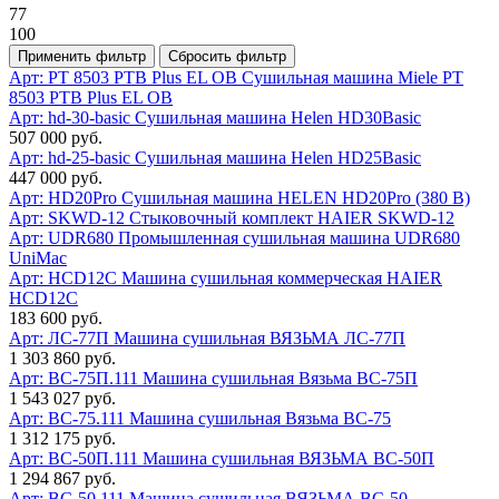
77
100
Арт: PT 8503 PTB Plus EL OB
Сушильная машина Miele PT
8503 PTB Plus EL OB
Арт: hd-30-basic
Сушильная машина Helen HD30Basic
507 000 руб.
Арт: hd-25-basic
Сушильная машина Helen HD25Basic
447 000 руб.
Арт: HD20Pro
Сушильная машина HELEN HD20Pro (380 В)
Арт: SKWD-12
Стыковочный комплект HAIER SKWD-12
Арт: UDR680
Промышленная сушильная машина UDR680
UniMac
Арт: HCD12C
Машина сушильная коммерческая HAIER
HCD12C
183 600 руб.
Арт: ЛС-77П
Машина сушильная ВЯЗЬМА ЛС-77П
1 303 860 руб.
Арт: ВС-75П.111
Машина сушильная Вязьма ВС-75П
1 543 027 руб.
Арт: ВС-75.111
Машина сушильная Вязьма ВС-75
1 312 175 руб.
Арт: ВС-50П.111
Машина сушильная ВЯЗЬМА ВС-50П
1 294 867 руб.
Арт: ВС-50.111
Машина сушильная ВЯЗЬМА ВС-50