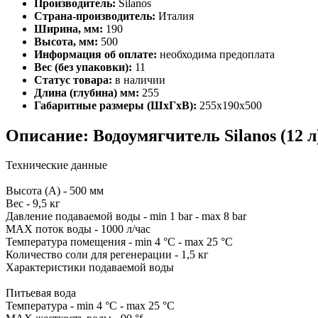
Производитель:
Silanos
Страна-производитель:
Италия
Ширина, мм:
190
Высота, мм:
500
Информация об оплате:
необходима предоплата
Вес (без упаковки):
11
Статус товара:
в наличии
Длина (глубина) мм:
255
Габаритные размеры (ШхГхВ):
255x190x500
Описание: Водоумягчитель Silanos (12 л
Технические данные
Высота (А) - 500 мм
Вес - 9,5 кг
Давление подаваемой воды - min 1 bar - max 8 bar
MAX поток воды - 1000 л/час
Температура помещения - min 4 °C - max 25 °C
Количество соли для регенерации - 1,5 кг
Характеристики подаваемой воды
Питьевая вода
Температура - min 4 °C - max 25 °C