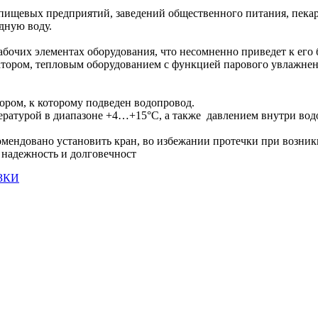
пищевых предприятий, заведений общественного питания, пекар
дную воду.
рабочих элементах оборудования, что несомненно приведет к его
ратором, тепловым оборудованием с функцией парового увлажне
ром, к которому подведен водопровод.
ратурой в диапазоне +4…+15°С, а также давлением внутри водо
омендовано установить кран, во избежании протечки при возни
 надежность и долговечност
ЗКИ