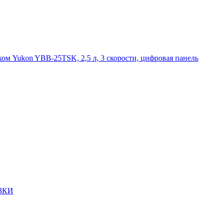
м Yukon YBB-25TSK, 2,5 л, 3 скорости, цифровая панель
ЗКИ