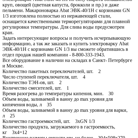
круп, овощей (цветная капуста, брокколи и пр.) и даже
пельмени. Макароноварка Abat ЭВК-40/1Н с корзинами GN
1/3 изготовлена полностью из нержавеющей стали,
оснащается качественными терморегуляторами для плавной
регулировки температуры. Для слива воды предусмотрен
кран.
Задать интересующие вопросы и получить исчерпывающую
информацию, а так же заказать и купить электроварку Abat
ЭВК-40/1Н с корзинами GN 1/3 вы сможете обратившись в
отдел продаж нашей компании - 8-800-333-1943.
Все оборудование в наличии на складах в Санкт- Петербурге
и Москве.
Количество пакетных переключателей, шт. 2
Число ступеней переключателя, шт. 4
Количество ТЭН-ов, шт. 2
Количество смесителей, шт. 1
Время разогрева до температуры кипения, мин. 30
Объем воды, заливаемой в ванну до max уровня для
кипячения воды, л 35
Объем воды, заливаемой в ванну до max уровня для варки,
л 25
Количество гастроемкостей, шт. 3xGN 1/3
Количество продукта, загружаемого в гастроемкость,
кг 3x4=12
Внутренние размеры емкости,мм, не более 304x508x270