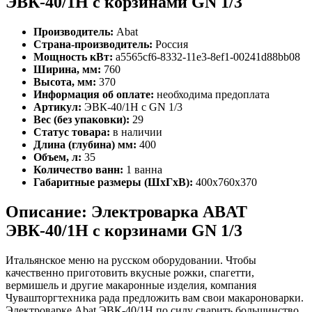
ЭВК-40/1Н с корзинами GN 1/3
Производитель:
Abat
Страна-производитель:
Россия
Мощность кВт:
a5565cf6-8332-11e3-8ef1-00241d88bb08
Ширина, мм:
760
Высота, мм:
370
Информация об оплате:
необходима предоплата
Артикул:
ЭВК-40/1Н с GN 1/3
Вес (без упаковки):
29
Статус товара:
в наличии
Длина (глубина) мм:
400
Объем, л:
35
Количество ванн:
1 ванна
Габаритные размеры (ШхГхВ):
400х760х370
Описание: Электроварка ABAT
ЭВК-40/1Н с корзинами GN 1/3
Итальянское меню на русском оборудовании. Чтобы
качественно приготовить вкусные рожки, спагетти,
вермишель и другие макаронные изделия, компания
Чувашторгтехника рада предложить вам свои макароноварки.
Электроварке Abat ЭВК-40/1Н по силу сварить большинство