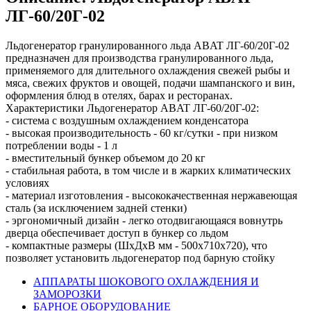
ЛГ-60/20Г-02
Льдогенератор гранулированного льда ABAT ЛГ-60/20Г-02
предназначен для производства гранулированного льда,
применяемого для длительного охлаждения свежей рыбы и
мяса, свежих фруктов и овощей, подачи шампанского и вин,
оформления блюд в отелях, барах и ресторанах.
Характеристики Льдогенератор ABAT ЛГ-60/20Г-02:
- система с воздушным охлаждением конденсатора
- высокая производительность - 60 кг/сутки - при низком
потреблении воды - 1 л
- вместительный бункер объемом до 20 кг
- стабильная работа, в том числе и в жарких климатических
условиях
- материал изготовления - высококачественная нержавеющая
сталь (за исключением задней стенки)
- эргономичный дизайн - легко отодвигающаяся вовнутрь
дверца обеспечивает доступ в бункер со льдом
- компактные размеры (ШxДxВ мм - 500x710x720), что
позволяет установить льдогенератор под барную стойку
АППАРАТЫ ШОКОВОГО ОХЛАЖДЕНИЯ И
ЗАМОРОЗКИ
БАРНОЕ ОБОРУДОВАНИЕ