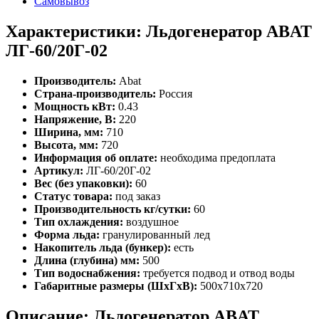
Самовывоз
Характеристики: Льдогенератор ABAT
ЛГ-60/20Г-02
Производитель:
Abat
Страна-производитель:
Россия
Мощность кВт:
0.43
Напряжение, В:
220
Ширина, мм:
710
Высота, мм:
720
Информация об оплате:
необходима предоплата
Артикул:
ЛГ-60/20Г-02
Вес (без упаковки):
60
Статус товара:
под заказ
Производительность кг/сутки:
60
Тип охлаждения:
воздушное
Форма льда:
гранулированный лед
Накопитель льда (бункер):
есть
Длина (глубина) мм:
500
Тип водоснабжения:
требуется подвод и отвод воды
Габаритные размеры (ШхГхВ):
500x710x720
Описание: Льдогенератор ABAT