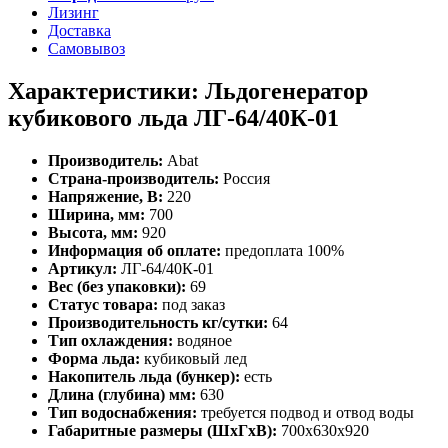
Лизинг
Доставка
Самовывоз
Характеристики: Льдогенератор
кубикового льда ЛГ-64/40К-01
Производитель:
Abat
Страна-производитель:
Россия
Напряжение, В:
220
Ширина, мм:
700
Высота, мм:
920
Информация об оплате:
предоплата 100%
Артикул:
ЛГ-64/40К-01
Вес (без упаковки):
69
Статус товара:
под заказ
Производительность кг/сутки:
64
Тип охлаждения:
водяное
Форма льда:
кубиковый лед
Накопитель льда (бункер):
есть
Длина (глубина) мм:
630
Тип водоснабжения:
требуется подвод и отвод воды
Габаритные размеры (ШхГхВ):
700х630х920