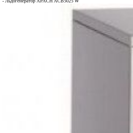
-
Льдогенератор APACH ACB5025 W