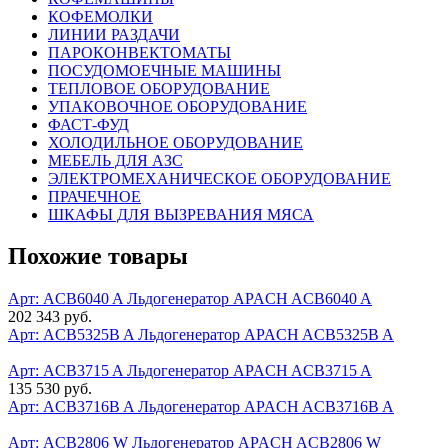
КОФЕМОЛКИ
ЛИНИИ РАЗДАЧИ
ПАРОКОНВЕКТОМАТЫ
ПОСУДОМОЕЧНЫЕ МАШИНЫ
ТЕПЛОВОЕ ОБОРУДОВАНИЕ
УПАКОВОЧНОЕ ОБОРУДОВАНИЕ
ФАСТ-ФУД
ХОЛОДИЛЬНОЕ ОБОРУДОВАНИЕ
МЕБЕЛЬ ДЛЯ АЗС
ЭЛЕКТРОМЕХАНИЧЕСКОЕ ОБОРУДОВАНИЕ
ПРАЧЕЧНОЕ
ШКАФЫ ДЛЯ ВЫЗРЕВАНИЯ МЯСА
Похожие товары
Арт: ACB6040 A
Льдогенератор APACH ACB6040 A
202 343 руб.
Арт: ACB5325B A
Льдогенератор APACH ACB5325B A
Арт: ACB3715 A
Льдогенератор APACH ACB3715 A
135 530 руб.
Арт: ACB3716B A
Льдогенератор APACH ACB3716B A
Арт: ACB2806 W
Льдогенератор APACH ACB2806 W