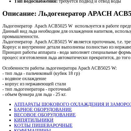
Тип водоснабжения:
требуется подвод и отвод воды
Описание: Льдогенератор APACH ACB
Льдогенератор Apach ACB5025 W используется в работе предпр
Данный вид льда необходим для охлаждения напитков, использ
промышленности.
Льдогенератор Apach ACB5025 W является проточным, т.е. тре
Корпус и внутренние детали выполнены полностью из нержав
Принцип работы аппарата - вода заполняет специальные формы
процесс изготовления льда автоматически прекратится, до того
Особенности работы льдогенератора Apach ACB5025 W:
- тип льда - пальчиковый (кубик 18 гр)
- водяное охлаждение
- корпус из нержавеющей стали
- тип льдогенератора - проточный
- объем бункера для льда - 25 кг.
АППАРАТЫ ШОКОВОГО ОХЛАЖДЕНИЯ И ЗАМОРО
БАРНОЕ ОБОРУДОВАНИЕ
ВЕСОВОЕ ОБОРУДОВАНИЕ
КИПЯТИЛЬНИКИ
КОТЛЫ ПИЩЕВАРОЧНЫЕ
КОФЕМАШИНЫ