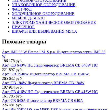
ТЕПЛОВОЕ ОБОРУДОВАНИЕ
УПАКОВОЧНОЕ ОБОРУДОВАНИЕ
ФАСТ-ФУД
ХОЛОДИЛЬНОЕ ОБОРУДОВАНИЕ
МЕБЕЛЬ ДЛЯ АЗС
ЭЛЕКТРОМЕХАНИЧЕСКОЕ ОБОРУДОВАНИЕ
ПРАЧЕЧНОЕ
ШКАФЫ ДЛЯ ВЫЗРЕВАНИЯ МЯСА
Похожие товары
Арт: IMF 35 W
Brema I.M. S.p.a. Льдогенератор серии IMF 35
W
186 178 руб.
Арт: CВ 640W HC
Льдогенератор BREMA CВ 640W HC
221 897 руб.
Арт: GB 1540W
Льдогенератор BREMA GB 1540W
265 632 руб.
Арт: CB 184W
Льдогенератор BREMA CB 184W
107 914 руб.
Арт: СВ 416W HC
Льдогенератор BREMA СВ 416W HC
161 785 руб.
Арт: CВ 640А
Льдогенератор BREMA CВ 640А
226 481 руб.
Арт: Bin 550V DS для M800-1500
Бункер для льдогенераторов