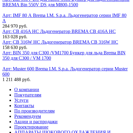
BREMA Bin 550V DS для M800-1500
Арт: IMF 80 А
Brema I.M. S.p.a. Льдогенератор серии IMF 80
А
284 970 руб.
Арт: СВ 416A HC
Льдогенератор BREMA СВ 416A HC
163 028 руб.
Арт: CB 316W HC
Льдогенератор BREMA CB 316W HC
158 630 руб.
Арт: BIN 350 для C300 /VM1700
Бункер для льда Brema BIN
350 для C300 / VM 1700
Арт: Muster 600
Brema I.M. S.p.a. Льдогенератор серии Muster
600
1 211 488 руб.
О компании
Покупателям
Услуги
Контакты
По производителям
Рекомендуем
Акции и распродажи
Проектирование
АППАРАТЫ ШОКОВОГО ОХЛАЖДЕНИЯ И