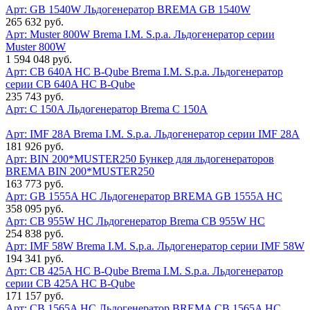
Арт: GB 1540W
Льдогенератор BREMA GB 1540W
265 632 руб.
Арт: Muster 800W
Brema I.M. S.p.a. Льдогенератор серии
Muster 800W
1 594 048 руб.
Арт: CB 640A HC B-Qube
Brema I.M. S.p.a. Льдогенератор
серии CB 640A HC B-Qube
235 743 руб.
Арт: C 150A
Льдогенератор Brema C 150A
Арт: IMF 28A
Brema I.M. S.p.a. Льдогенератор серии IMF 28A
181 926 руб.
Арт: BIN 200*MUSTER250
Бункер для льдогенераторов
BREMA BIN 200*MUSTER250
163 773 руб.
Арт: GВ 1555A HC
Льдогенератор BREMA GВ 1555A HC
358 095 руб.
Арт: CB 955W HC
Льдогенератор Brema CB 955W HC
254 838 руб.
Арт: IMF 58W
Brema I.M. S.p.a. Льдогенератор серии IMF 58W
194 341 руб.
Арт: CB 425A HC B-Qube
Brema I.M. S.p.a. Льдогенератор
серии CB 425A HC B-Qube
171 157 руб.
Арт: CB 1565A HC
Льдогенератор BREMA CB 1565A HC