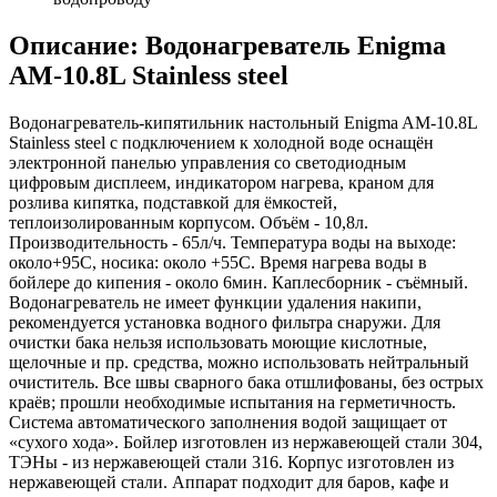
Описание: Водонагреватель Enigma
AM-10.8L Stainless steel
Водонагреватель-кипятильник настольный Enigma AM-10.8L
Stainless steel с подключением к холодной воде оснащён
электронной панелью управления со светодиодным
цифровым дисплеем, индикатором нагрева, краном для
розлива кипятка, подставкой для ёмкостей,
теплоизолированным корпусом. Объём - 10,8л.
Производительность - 65л/ч. Температура воды на выходе:
около+95С, носика: около +55С. Время нагрева воды в
бойлере до кипения - около 6мин. Каплесборник - съёмный.
Водонагреватель не имеет функции удаления накипи,
рекомендуется установка водного фильтра снаружи. Для
очистки бака нельзя использовать моющие кислотные,
щелочные и пр. средства, можно использовать нейтральный
очиститель. Все швы сварного бака отшлифованы, без острых
краёв; прошли необходимые испытания на герметичность.
Система автоматического заполнения водой защищает от
«сухого хода». Бойлер изготовлен из нержавеющей стали 304,
ТЭНы - из нержавеющей стали 316. Корпус изготовлен из
нержавеющей стали. Аппарат подходит для баров, кафе и