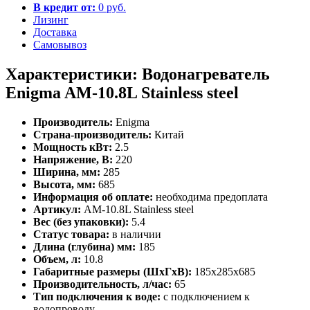
В кредит от:
0 руб.
Лизинг
Доставка
Самовывоз
Характеристики: Водонагреватель
Enigma AM-10.8L Stainless steel
Производитель:
Enigma
Страна-производитель:
Китай
Мощность кВт:
2.5
Напряжение, В:
220
Ширина, мм:
285
Высота, мм:
685
Информация об оплате:
необходима предоплата
Артикул:
AM-10.8L Stainless steel
Вес (без упаковки):
5.4
Статус товара:
в наличии
Длина (глубина) мм:
185
Объем, л:
10.8
Габаритные размеры (ШхГхВ):
185x285x685
Производительность, л/час:
65
Тип подключения к воде:
с подключением к
водопроводу