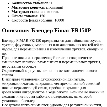
Количество стаканов:
1
Материал корпуса:
алюминий
Материал стакана:
пластик
Объем стакана:
150
Скорость (макс) об/мин:
16000
Описание: Блендер Fimar FR150P
Блендер FIMAR FRI150 предназначен для взбивания соусов,
муссов, фруктовых, молочных или алкогольных коктейлей со
льдом, для перемешивания и измельчения фруктов, овощей и
др.
Прочные ножи из нержавеющей стали в совершенстве
смешивают напитки, размельчают и перемешивают фрукты,
не оставляя кусочков.
Окрашенный корпус выполнен из легкого алюминиевого
сплава.
В аппарате установлен двухскоростной двигатель,
микровыключатель на крышке, четырехлопастной съемный
нож из нержавеющей стали, пробка на крышке для
добавления ингредиентов в ходе работы. Резиновые ножки не
скользят и не портят рабочую поверхность, на которой
установлен блендер.
Все детали легко снимаются, удобны для регулярной чистки,