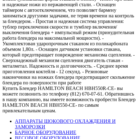
и надежные ножи из нержавеющей стали. - Оснащен
таймером с автоотключением, что позволяет бармену
заниматься другуими задачами, не теряя времени на контроль
за блендером. - Простая и надежная система управления:
тублер переключения скорости и тумблер включения/
выключения блендера + импульсный режим (принудительная
работа блендера на максимальной мощности). -
Укомплектован ударопрочным стаканом из поликарбоната
объемом 1,80л. - Оснащен датчиком установки стакана,
который предотвращает повреждение механизма сцепления. -
Сверхнадежный механизм сцепления двигатель стакан -
металметал. Надежность и долговечность. - Среднее время
приготовления коктейля - 12 секунд. - Резиновые
наконечники на ножках блендера предотвращают скольжение
блендера по поверхности при работе
Купить Блендер HAMILTON BEACH HBH550R-CE- вы
можете позвонить по телефону (812) 670-07-61. Обратившись
в нашу компанию, вы имеете возможность пробрести Блендер
HAMILTON BEACH HBH550-CE- по самым
привлекательным ценам.
АППАРАТЫ ШОКОВОГО ОХЛАЖДЕНИЯ И
ЗАМОРОЗКИ
БАРНОЕ ОБОРУДОВАНИЕ
ВЕСОВОЕ ОБОРУДОВАНИЕ