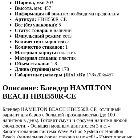
Ширина, мм:
203
Высота, мм:
457
Информация об оплате:
необходима предоплата
Артикул:
HBH550R-CE
Вес (без упаковки):
5
Статус товара:
в наличии
Импульсный режим:
есть
Количество скоростей:
2
Количество стаканов:
1
Материал корпуса:
пластик
Материал стакана:
пластик
Объем стакана:
1.8
Длина (глубина) мм:
178
Габаритные размеры (ШхГхВ):
178x203x457
Описание: Блендер HAMILTON
BEACH HBH550R-CE
Блендер HAMILTON BEACH HBH550R-CE- отличный
вариант для баров с большой проходимостью (до 100
напитков в день). Готовит смузи и фроузен напитки любой
сложности. - Оснащен мощным двигателем 3 л.с. -
Запатентованная система Wave Action System от Hamilton
Beach. (уникальная форма стакана и ножей) - Имеет прочные