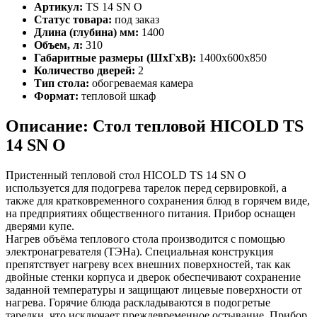
Артикул:
TS 14 SN O
Статус товара:
под заказ
Длина (глубина) мм:
1400
Объем, л:
310
Габаритные размеры (ШхГхВ):
1400х600х850
Количество дверей:
2
Тип стола:
обогреваемая камера
Формат:
тепловой шкаф
Описание: Стол тепловой HICOLD TS
14 SN O
Пристенный тепловой стол HICOLD TS 14 SN O
используется для подогрева тарелок перед сервировкой, а
также для кратковременного сохранения блюд в горячем виде,
на предприятиях общественного питания. Прибор оснащен
дверями купе.
Нагрев объёма теплового стола производится с помощью
электронагревателя (ТЭНа). Специальная конструкция
препятствует нагреву всех внешних поверхностей, так как
двойные стенки корпуса и дверок обеспечивают сохранение
заданной температуры и защищают лицевые поверхности от
нагрева. Горячие блюда раскладываются в подогретые
тарелки, что исключает преждевременное остывание. Прибор