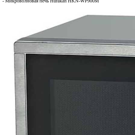
-
Микроволновая печь Hurakan HKN-WP900M