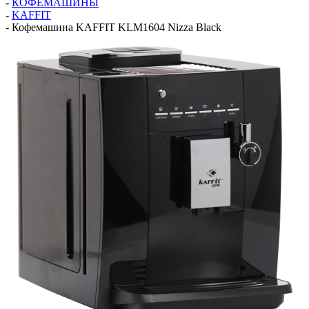
-
КОФЕМАШИНЫ
-
KAFFIT
-
Кофемашина KAFFIT KLM1604 Nizza Black