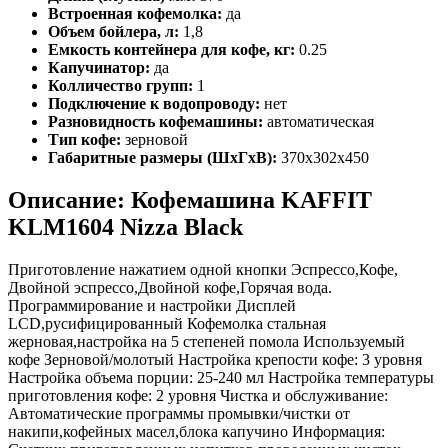
Встроенная кофемолка:
да
Объем бойлера, л:
1,8
Емкость контейнера для кофе, кг:
0.25
Капучинатор:
да
Колличество групп:
1
Подключение к водопроводу:
нет
Разновидность кофемашины:
автоматическая
Тип кофе:
зерновой
Габаритные размеры (ШхГхВ):
370х302х450
Описание: Кофемашина KAFFIT
KLM1604 Nizza Black
Приготовление нажатием одной кнопки Эспрессо,Кофе,
Двойной эспрессо,Двойной кофе,Горячая вода.
Программирование и настройки Дисплей
LCD,русифицированный Кофемолка стальная
жерновая,настройка на 5 степеней помола Используемый
кофе Зерновой/молотый Настройка крепости кофе: 3 уровня
Настройка объема порции: 25-240 мл Настройка температуры
приготовления кофе: 2 уровня Чистка и обслуживание:
Автоматические программы промывки/чистки от
накипи,кофейных масел,блока капучино Информация: