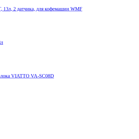
, 13л, 2 датчика, для кофемашин WMF
8л
олока VIATTO VA-SC08D