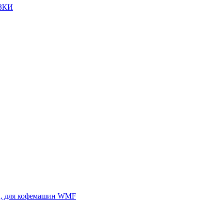
ЗКИ
4л, для кофемашин WMF