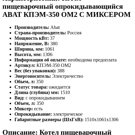
пищеварочный опрокидывающийся
ABAT КПЭМ-350 ОМ2 С МИКСЕРОМ
Производитель:
Abat
Страна-производитель:
Россия
Мощность кВт:
37
Напряжение, В:
380
Ширина, мм:
1061
Высота, мм:
1306
Информация об оплате:
необходима предоплата
Артикул:
КПЭМ-350 ОМ2
Вес (без упаковки):
388
Энергоноситель:
Электричество
Обьем, л:
350
Статус товара:
ожидается
Длина (глубина) мм:
1510
Вид:
с опрокидыванием
Объем, л:
350
Миксер:
есть
Опрокидывание:
электрическое
Габаритные размеры (ШхГхВ):
1510х1061х1306
Описание: Котел пищеварочный