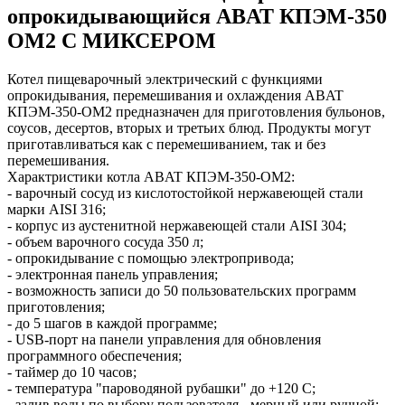
опрокидывающийся ABAT КПЭМ-350
ОМ2 С МИКСЕРОМ
Котел пищеварочный электрический с функциями
опрокидывания, перемешивания и охлаждения ABAT
КПЭМ-350-ОМ2 предназначен для приготовления бульонов,
соусов, десертов, вторых и третьих блюд. Продукты могут
приготавливаться как с перемешиванием, так и без
перемешивания.
Характристики котла ABAT КПЭМ-350-ОМ2:
- варочный сосуд из кислотостойкой нержавеющей стали
марки AISI 316;
- корпус из аустенитной нержавеющей стали AISI 304;
- объем варочного сосуда 350 л;
- опрокидывание с помощью электропривода;
- электронная панель управления;
- возможность записи до 50 пользовательских программ
приготовления;
- до 5 шагов в каждой программе;
- USB-порт на панели управления для обновления
программного обеспечения;
- таймер до 10 часов;
- температура "пароводяной рубашки" до +120 С;
- залив воды по выбору пользователя - мерный или ручной;