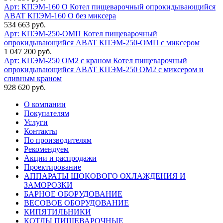
Арт: КПЭМ-160 О
Котел пищеварочный опрокидывающийся
ABAT КПЭМ-160 О без миксера
534 663 руб.
Арт: КПЭМ-250-ОМП
Котел пищеварочный
опрокидывающийся ABAT КПЭМ-250-ОМП с миксером
1 047 200 руб.
Арт: КПЭМ-250 ОМ2 с краном
Котел пищеварочный
опрокидывающийся ABAT КПЭМ-250 ОМ2 с миксером и
сливным краном
928 620 руб.
О компании
Покупателям
Услуги
Контакты
По производителям
Рекомендуем
Акции и распродажи
Проектирование
АППАРАТЫ ШОКОВОГО ОХЛАЖДЕНИЯ И
ЗАМОРОЗКИ
БАРНОЕ ОБОРУДОВАНИЕ
ВЕСОВОЕ ОБОРУДОВАНИЕ
КИПЯТИЛЬНИКИ
КОТЛЫ ПИЩЕВАРОЧНЫЕ