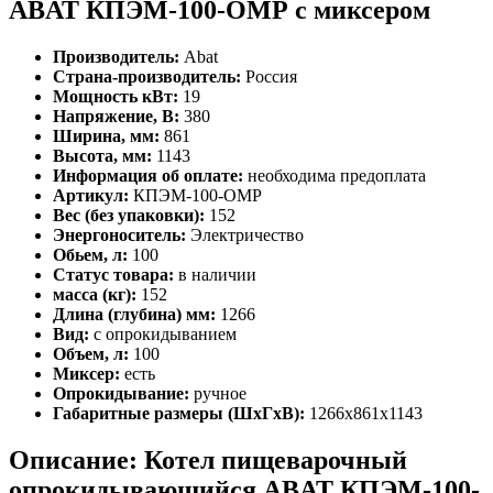
ABAT КПЭМ-100-ОМР с миксером
Производитель:
Abat
Страна-производитель:
Россия
Мощность кВт:
19
Напряжение, В:
380
Ширина, мм:
861
Высота, мм:
1143
Информация об оплате:
необходима предоплата
Артикул:
КПЭМ-100-ОМР
Вес (без упаковки):
152
Энергоноситель:
Электричество
Обьем, л:
100
Статус товара:
в наличии
масса (кг):
152
Длина (глубина) мм:
1266
Вид:
с опрокидыванием
Объем, л:
100
Миксер:
есть
Опрокидывание:
ручное
Габаритные размеры (ШхГхВ):
1266х861х1143
Описание: Котел пищеварочный
опрокидывающийся ABAT КПЭМ-100-