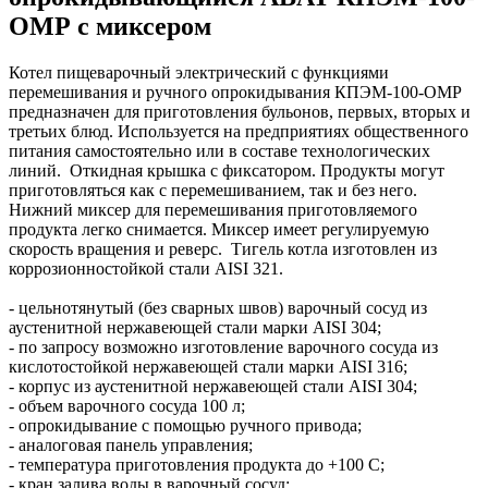
ОМР с миксером
Котел пищеварочный электрический с функциями
перемешивания и ручного опрокидывания КПЭМ-100-ОМР
предназначен для приготовления бульонов, первых, вторых и
третьих блюд. Используется на предприятиях общественного
питания самостоятельно или в составе технологических
линий. Откидная крышка с фиксатором. Продукты могут
приготовляться как с перемешиванием, так и без него.
Нижний миксер для перемешивания приготовляемого
продукта легко снимается. Миксер имеет регулируемую
скорость вращения и реверс. Тигель котла изготовлен из
коррозионностойкой стали AISI 321.
- цельнотянутый (без сварных швов) варочный сосуд из
аустенитной нержавеющей стали марки AISI 304;
- по запросу возможно изготовление варочного сосуда из
кислотостойкой нержавеющей стали марки AISI 316;
- корпус из аустенитной нержавеющей стали AISI 304;
- объем варочного сосуда 100 л;
- опрокидывание с помощью ручного привода;
- аналоговая панель управления;
- температура приготовления продукта до +100 С;
- кран залива воды в варочный сосуд;