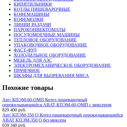
КИПЯТИЛЬНИКИ
КОТЛЫ ПИЩЕВАРОЧНЫЕ
КОФЕМАШИНЫ
КОФЕМОЛКИ
ЛИНИИ РАЗДАЧИ
ПАРОКОНВЕКТОМАТЫ
ПОСУДОМОЕЧНЫЕ МАШИНЫ
ТЕПЛОВОЕ ОБОРУДОВАНИЕ
УПАКОВОЧНОЕ ОБОРУДОВАНИЕ
ФАСТ-ФУД
ХОЛОДИЛЬНОЕ ОБОРУДОВАНИЕ
МЕБЕЛЬ ДЛЯ АЗС
ЭЛЕКТРОМЕХАНИЧЕСКОЕ ОБОРУДОВАНИЕ
ПРАЧЕЧНОЕ
ШКАФЫ ДЛЯ ВЫЗРЕВАНИЯ МЯСА
Похожие товары
Арт: КПЭМ-60-ОМП
Котел пищеварочный
опрокидывающийся ABAT КПЭМ-60-ОМП с миксером
829 400 руб.
Арт: КПЭМ-350 О
Котел пищеварочный опрокидывающийся
ABAT КПЭМ-350 О без миксера
659 340 руб.