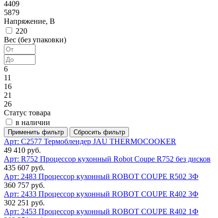
4409
5879
Напряжение, В
220
Вес (без упаковки)
6
11
16
21
26
Статус товара
в наличии
Арт: C2577
Термоблендер JAU THERMOCOOKER
49 410 руб.
Арт: R752
Процессор кухонный Robot Coupe R752 без дисков
435 607 руб.
Арт: 2483
Процессор кухонный ROBOT COUPE R502 3Ф
360 757 руб.
Арт: 2433
Процессор кухонный ROBOT COUPE R402 3Ф
302 251 руб.
Арт: 2453
Процессор кухонный ROBOT COUPE R402 1Ф