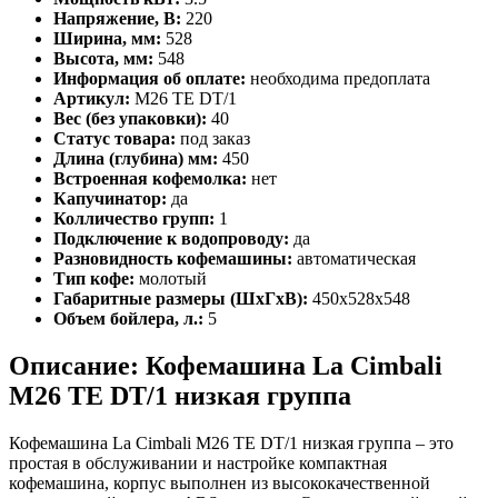
Напряжение, В:
220
Ширина, мм:
528
Высота, мм:
548
Информация об оплате:
необходима предоплата
Артикул:
M26 TE DT/1
Вес (без упаковки):
40
Статус товара:
под заказ
Длина (глубина) мм:
450
Встроенная кофемолка:
нет
Капучинатор:
да
Колличество групп:
1
Подключение к водопроводу:
да
Разновидность кофемашины:
автоматическая
Тип кофе:
молотый
Габаритные размеры (ШхГхВ):
450х528х548
Объем бойлера, л.:
5
Описание: Кофемашина La Cimbali
M26 TE DT/1 низкая группа
Кофемашина La Cimbali M26 TE DT/1 низкая группа – это
простая в обслуживании и настройке компактная
кофемашина, корпус выполнен из высококачественной