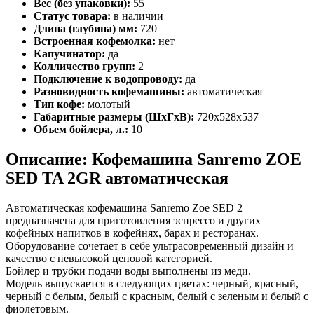
Вес (без упаковки):
55
Статус товара:
в наличии
Длина (глубина) мм:
720
Встроенная кофемолка:
нет
Капучинатор:
да
Колличество групп:
2
Подключение к водопроводу:
да
Разновидность кофемашины:
автоматическая
Тип кофе:
молотый
Габаритные размеры (ШхГхВ):
720х528х537
Объем бойлера, л.:
10
Описание: Кофемашина Sanremo ZOE
SED TA 2GR автоматическая
Автоматическая кофемашина Sanremo Zoe SED 2
предназначена для приготовления эспрессо и других
кофейных напитков в кофейнях, барах и ресторанах.
Оборудование сочетает в себе ультрасовременный дизайн и
качество с невысокой ценовой категорией.
Бойлер и трубки подачи воды выполнены из меди.
Модель выпускается в следующих цветах: черный, красный,
черный с белым, белый с красным, белый с зеленым и белый с
фиолетовым.