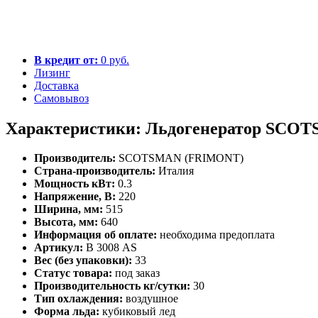
В кредит от:
0 руб.
Лизинг
Доставка
Самовывоз
Характеристики: Льдогенератор SCOT
Производитель:
SCOTSMAN (FRIMONT)
Страна-производитель:
Италия
Мощность кВт:
0.3
Напряжение, В:
220
Ширина, мм:
515
Высота, мм:
640
Информация об оплате:
необходима предоплата
Артикул:
B 3008 АS
Вес (без упаковки):
33
Статус товара:
под заказ
Производительность кг/сутки:
30
Тип охлаждения:
воздушное
Форма льда:
кубиковый лед