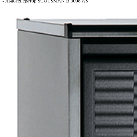
-
Льдогенератор SCOTSMAN B 3008 АS