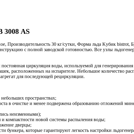
 3008 АS
 Производительность 30 кг/сутки, Форма льда Kубик bistrot, Б
струкцию с полной заводской готовностью. Все узлы льдогенер
 постоянная циркуляция воды, используемой для генерирования 
чашек, расположенных на испарителе. Небольшое количество расп
 агрегат для последующей рециркуляции.
 небольших пространствах;
ста в очистке и менее подвержена образованию отложений минер
ались неизменными);
я и компактности новой системы распыления воды;
ижение дверцы;
сти бункера, которые гарантируют легкость настройки льдогене