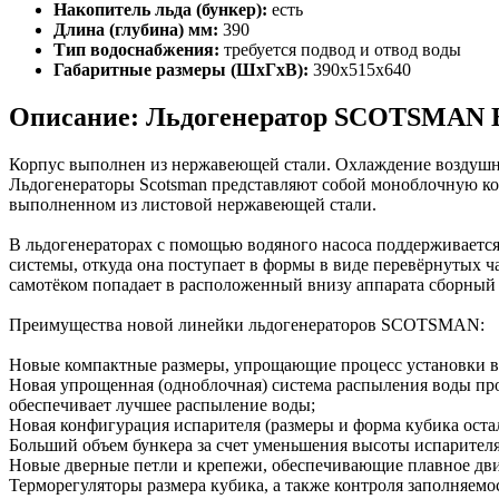
Накопитель льда (бункер):
есть
Длина (глубина) мм:
390
Тип водоснабжения:
требуется подвод и отвод воды
Габаритные размеры (ШхГхВ):
390x515x640
Описание: Льдогенератор SCOTSMAN B
Корпус выполнен из нержавеющей стали. Охлаждение воздушное,
Льдогенераторы Scotsman представляют собой моноблочную кон
выполненном из листовой нержавеющей стали.
В льдогенераторах с помощью водяного насоса поддерживается
системы, откуда она поступает в формы в виде перевёрнутых 
самотёком попадает в расположенный внизу аппарата сборный
Преимущества новой линейки льдогенераторов SCOTSMAN:
Новые компактные размеры, упрощающие процесс установки в
Новая упрощенная (одноблочная) система распыления воды про
обеспечивает лучшее распыление воды;
Новая конфигурация испарителя (размеры и форма кубика ост
Больший объем бункера за счет уменьшения высоты испарител
Новые дверные петли и крепежи, обеспечивающие плавное дв
Терморегуляторы размера кубика, а также контроля заполняемо