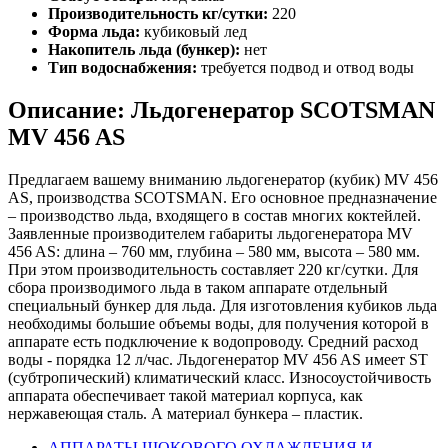
Производительность кг/сутки:
220
Форма льда:
кубиковый лед
Накопитель льда (бункер):
нет
Тип водоснабжения:
требуется подвод и отвод воды
Описание: Льдогенератор SCOTSMAN
MV 456 AS
Предлагаем вашему вниманию льдогенератор (кубик) MV 456
AS, производства SCOTSMAN. Его основное предназначение
– производство льда, входящего в состав многих коктейлей.
Заявленные производителем габариты льдогенератора MV
456 AS: длина – 760 мм, глубина – 580 мм, высота – 580 мм.
При этом производительность составляет 220 кг/сутки. Для
сбора производимого льда в таком аппарате отдельный
специальный бункер для льда. Для изготовления кубиков льда
необходимы большие объемы воды, для получения которой в
аппарате есть подключение к водопроводу. Средний расход
воды - порядка 12 л/час. Льдогенератор MV 456 AS имеет ST
(субтропический) климатический класс. Износоустойчивость
аппарата обеспечивает такой материал корпуса, как
нержавеющая сталь. А материал бункера – пластик.
АППАРАТЫ ШОКОВОГО ОХЛАЖДЕНИЯ И