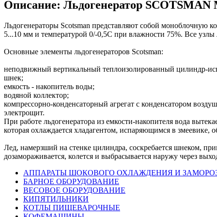
Описание: Льдогенератор SCOTSMAN 
Льдогенераторы Scotsman представляют собой моноблочную ко
5...10 мм и температурой 0/-0,5С при влажности 75%. Все уз
Основные элементы льдогенераторов Scotsman:
неподвижный вертикальный теплоизолированный цилиндр-испа
шнек;
емкость - накопитель воды;
водяной коллектор;
компрессорно-конденсаторный агрегат с конденсатором воздуш
электрощит.
При работе льдогенератора из емкости-накопителя вода вытек
которая охлаждается хладагентом, испаряющимся в змеевике, об
Лед, намерзший на стенке цилиндра, соскребается шнеком, при
дозамораживается, колется и выбрасывается наружу через выхо
АППАРАТЫ ШОКОВОГО ОХЛАЖДЕНИЯ И ЗАМОРО
БАРНОЕ ОБОРУДОВАНИЕ
ВЕСОВОЕ ОБОРУДОВАНИЕ
КИПЯТИЛЬНИКИ
КОТЛЫ ПИЩЕВАРОЧНЫЕ
КОФЕМАШИНЫ