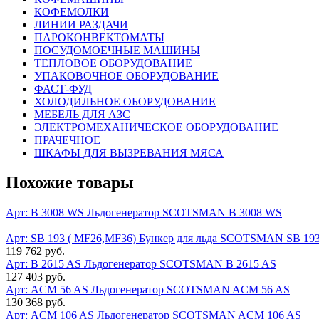
КОФЕМОЛКИ
ЛИНИИ РАЗДАЧИ
ПАРОКОНВЕКТОМАТЫ
ПОСУДОМОЕЧНЫЕ МАШИНЫ
ТЕПЛОВОЕ ОБОРУДОВАНИЕ
УПАКОВОЧНОЕ ОБОРУДОВАНИЕ
ФАСТ-ФУД
ХОЛОДИЛЬНОЕ ОБОРУДОВАНИЕ
МЕБЕЛЬ ДЛЯ АЗС
ЭЛЕКТРОМЕХАНИЧЕСКОЕ ОБОРУДОВАНИЕ
ПРАЧЕЧНОЕ
ШКАФЫ ДЛЯ ВЫЗРЕВАНИЯ МЯСА
Похожие товары
Арт: B 3008 WS
Льдогенератор SCOTSMAN B 3008 WS
Арт: SB 193 ( MF26,MF36)
Бункер для льда SCOTSMAN SB 193
119 762 руб.
Арт: B 2615 AS
Льдогенератор SCOTSMAN B 2615 AS
127 403 руб.
Арт: ACM 56 AS
Льдогенератор SCOTSMAN ACM 56 AS
130 368 руб.
Арт: ACM 106 AS
Льдогенератор SCOTSMAN ACM 106 AS