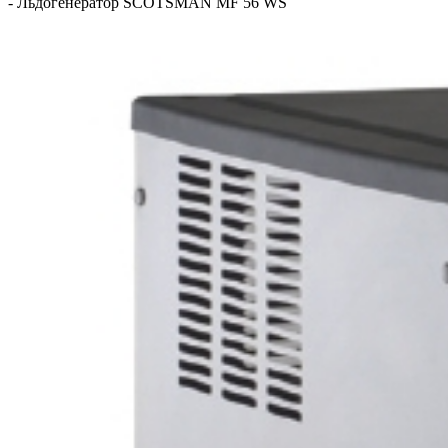
-
Льдогенератор SCOTSMAN MF 56 WS