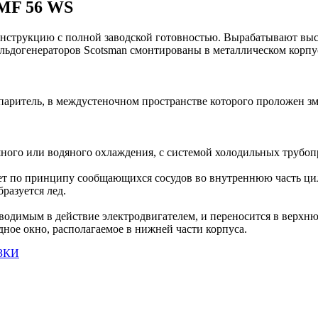
MF 56 WS
нструкцию с полной заводской готовностью. Вырабатывают высо
лы льдогенераторов Scotsman смонтированы в металлическом кор
ритель, в междустеночном пространстве которого проложен зм
ного или водяного охлаждения, с системой холодильных трубоп
ает по принципу сообщающихся сосудов во внутреннюю часть ци
разуется лед.
водимым в действие электродвигателем, и переносится в верхню
дное окно, располагаемое в нижней части корпуса.
ЗКИ