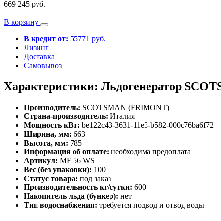
669 245 руб.
В корзину
В кредит от:
55771 руб.
Лизинг
Доставка
Самовывоз
Характеристики: Льдогенератор SCO
Производитель:
SCOTSMAN (FRIMONT)
Страна-производитель:
Италия
Мощность кВт:
be122c43-3631-11e3-b582-000c76ba6f72
Ширина, мм:
663
Высота, мм:
785
Информация об оплате:
необходима предоплата
Артикул:
MF 56 WS
Вес (без упаковки):
100
Статус товара:
под заказ
Производительность кг/сутки:
600
Накопитель льда (бункер):
нет
Тип водоснабжения:
требуется подвод и отвод воды