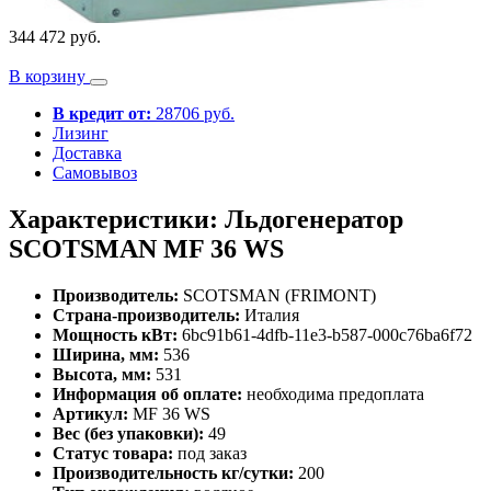
344 472 руб.
В корзину
В кредит от:
28706 руб.
Лизинг
Доставка
Самовывоз
Характеристики: Льдогенератор
SCOTSMAN MF 36 WS
Производитель:
SCOTSMAN (FRIMONT)
Страна-производитель:
Италия
Мощность кВт:
6bc91b61-4dfb-11e3-b587-000c76ba6f72
Ширина, мм:
536
Высота, мм:
531
Информация об оплате:
необходима предоплата
Артикул:
MF 36 WS
Вес (без упаковки):
49
Статус товара:
под заказ
Производительность кг/сутки:
200