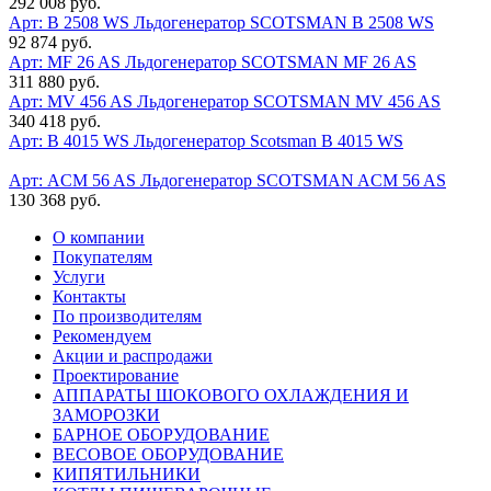
292 008 руб.
Арт: B 2508 WS
Льдогенератор SCOTSMAN B 2508 WS
92 874 руб.
Арт: MF 26 AS
Льдогенератор SCOTSMAN MF 26 AS
311 880 руб.
Арт: MV 456 AS
Льдогенератор SCOTSMAN MV 456 AS
340 418 руб.
Арт: B 4015 WS
Льдогенератор Scotsman B 4015 WS
Арт: ACM 56 AS
Льдогенератор SCOTSMAN ACM 56 AS
130 368 руб.
О компании
Покупателям
Услуги
Контакты
По производителям
Рекомендуем
Акции и распродажи
Проектирование
АППАРАТЫ ШОКОВОГО ОХЛАЖДЕНИЯ И
ЗАМОРОЗКИ
БАРНОЕ ОБОРУДОВАНИЕ
ВЕСОВОЕ ОБОРУДОВАНИЕ
КИПЯТИЛЬНИКИ