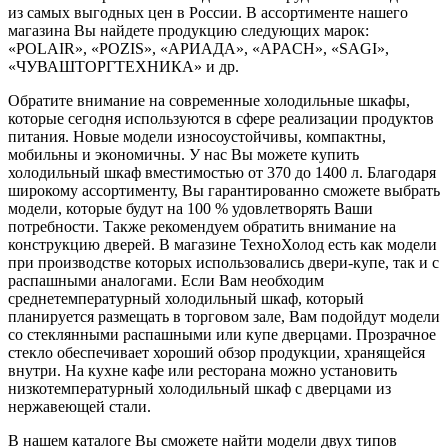
из самых выгодных цен в России. В ассортименте нашего
магазина Вы найдете продукцию следующих марок:
«POLAIR», «POZIS», «АРИАДА», «APACH», «SAGI»,
«ЧУВАШТОРГТЕХНИКА» и др.
Обратите внимание на современные холодильные шкафы,
которые сегодня используются в сфере реализации продуктов
питания. Новые модели износоустойчивы, компактны,
мобильны и экономичны. У нас Вы можете купить
холодильный шкаф вместимостью от 370 до 1400 л. Благодаря
широкому ассортименту, Вы гарантированно сможете выбрать
модели, которые будут на 100 % удовлетворять Ваши
потребности. Также рекомендуем обратить внимание на
конструкцию дверей. В магазине ТехноХолод есть как модели
при производстве которых использовались двери-купе, так и с
распашными аналогами. Если Вам необходим
среднетемпературный холодильный шкаф, который
планируется размещать в торговом зале, Вам подойдут модели
со стеклянными распашными или купе дверцами. Прозрачное
стекло обеспечивает хороший обзор продукции, хранящейся
внутри. На кухне кафе или ресторана можно установить
низкотемпературный холодильный шкаф с дверцами из
нержавеющей стали.
В нашем каталоге Вы сможете найти модели двух типов