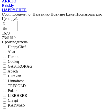
ARKTO
Briskly
HAPPYCHEF
Сортировать по:
Названию
Новизне
Цене
Производителю
Цена руб.
1673
7341619
Производитель
HappyChef
Abat
Полюс
Cooleq
GASTRORAG
Apach
Hurakan
Linnafrost
TEFCOLD
Polair
LIEBHERR
Cryspi
KAYMAN