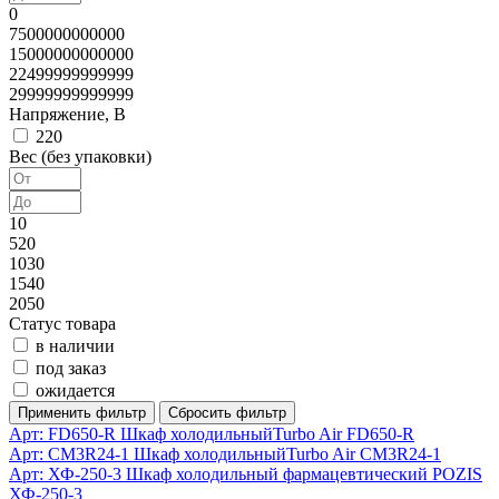
0
7500000000000
15000000000000
22499999999999
29999999999999
Напряжение, В
220
Вес (без упаковки)
10
520
1030
1540
2050
Статус товара
в наличии
под заказ
ожидается
Арт: FD650-R
Шкаф холодильныйTurbo Air FD650-R
Арт: CM3R24-1
Шкаф холодильныйTurbo Air CM3R24-1
Арт: ХФ-250-3
Шкаф холодильный фармацевтический POZIS
ХФ-250-3