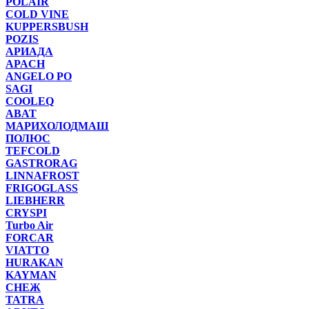
POLAIR
COLD VINE
KUPPERSBUSH
POZIS
АРИАДА
APACH
ANGELO PO
SAGI
COOLEQ
ABAT
МАРИХОЛОДМАШ
ПОЛЮС
TEFCOLD
GASTRORAG
LINNAFROST
FRIGOGLASS
LIEBHERR
CRYSPI
Turbo Air
FORCAR
VIATTO
HURAKAN
KAYMAN
СНЕЖ
TATRA