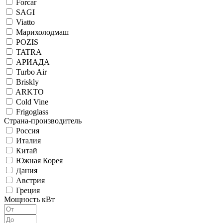
Forcar
SAGI
Viatto
Марихолодмаш
POZIS
TATRA
АРИАДА
Turbo Air
Briskly
ARKTO
Cold Vine
Frigoglass
Страна-производитель
Россия
Италия
Китай
Южная Корея
Дания
Австрия
Греция
Мощность кВт