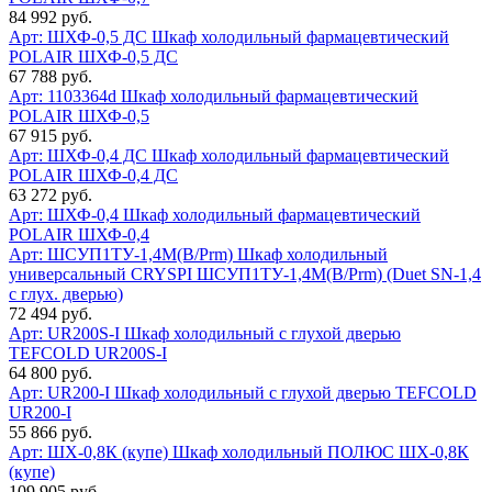
84 992 руб.
Арт: ШХФ-0,5 ДС
Шкаф холодильный фармацевтический
POLAIR ШХФ-0,5 ДС
67 788 руб.
Арт: 1103364d
Шкаф холодильный фармацевтический
POLAIR ШХФ-0,5
67 915 руб.
Арт: ШХФ-0,4 ДС
Шкаф холодильный фармацевтический
POLAIR ШХФ-0,4 ДС
63 272 руб.
Арт: ШХФ-0,4
Шкаф холодильный фармацевтический
POLAIR ШХФ-0,4
Арт: ШСУП1ТУ-1,4М(В/Prm)
Шкаф холодильный
универсальный CRYSPI ШСУП1ТУ-1,4М(В/Prm) (Duet SN-1,4
с глух. дверью)
72 494 руб.
Арт: UR200S-I
Шкаф холодильный с глухой дверью
TEFCOLD UR200S-I
64 800 руб.
Арт: UR200-I
Шкаф холодильный с глухой дверью TEFCOLD
UR200-I
55 866 руб.
Арт: ШХ-0,8К (купе)
Шкаф холодильный ПОЛЮС ШХ-0,8К
(купе)
109 905 руб.