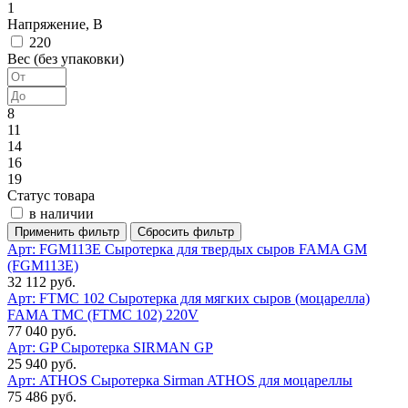
1
Напряжение, В
220
Вес (без упаковки)
8
11
14
16
19
Статус товара
в наличии
Арт: FGM113E
Сыротерка для твердых сыров FAMA GM
(FGM113E)
32 112 руб.
Арт: FTMC 102
Сыротерка для мягких сыров (моцарелла)
FAMA TMC (FTMC 102) 220V
77 040 руб.
Арт: GP
Сыротерка SIRMAN GP
25 940 руб.
Арт: ATHOS
Сыротерка Sirman ATHOS для моцареллы
75 486 руб.