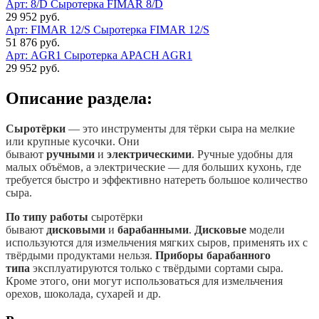
Арт: 8/D
Сыротерка FIMAR 8/D
29 952 руб.
Арт: FIMAR 12/S
Сыротерка FIMAR 12/S
51 876 руб.
Арт: AGR1
Сыротерка APACH AGR1
29 952 руб.
Описание раздела:
Сыротёрки
— это инструменты для тёрки сыра на мелкие
или крупные кусочки. Они
бывают
ручными
и
электрическими
. Ручные удобны для
малых объёмов, а электрические — для больших кухонь, где
требуется быстро и эффективно натереть большое количество
сыра.
По типу работы
сыротёрки
бывают
дисковыми
и
барабанными
.
Дисковые
модели
используются для измельчения мягких сыров, применять их с
твёрдыми продуктами нельзя.
Приборы барабанного
типа
эксплуатируются только с твёрдыми сортами сыра.
Кроме этого, они могут использоваться для измельчения
орехов, шоколада, сухарей и др.