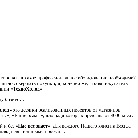
ектировать и какое профессиональное оборудование необходимо?
иятно совершать покупки, и, конечно же, чтобы покупатель
ании «
ТехноХолод
»
у бизнесу .
олод -
это десятки реализованных проектов от магазинов
кеты», «Универсамы», площади которых превышают 4000 кв.м .
 и без «
Нас все знает
». Для каждого Нашего клиента Всегда
згляд невыполнимые проекты .