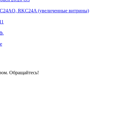
KC24AО, RKC24A (увеличенные витрины)
11
ф.
e
ром. Обращайтесь!