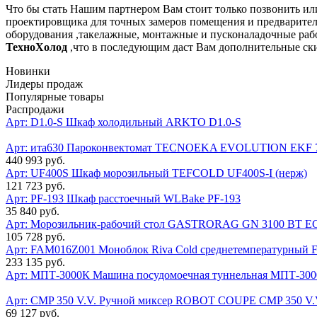
Что бы стать Нашим партнером Вам стоит только позвонить ил
проектировщика для точных замеров помещения и предваритель
оборудования ,такелажные, монтажные и пусконаладочные раб
ТехноХолод
,что в последующим даст Вам дополнительные ск
Новинки
Лидеры продаж
Популярные товары
Распродажи
Арт: D1.0-S
Шкаф холодильный ARKTO D1.0-S
Арт: ита630
Пароконвектомат TECNOEKA EVOLUTION EKF 
440 993 руб.
Арт: UF400S
Шкаф морозильный TEFCOLD UF400S-I (нерж)
121 723 руб.
Арт: PF-193
Шкаф расстоечный WLBake PF-193
35 840 руб.
Арт:
Морозильник-рабочий стол GASTRORAG GN 3100 BT E
105 728 руб.
Арт: FAM016Z001
Моноблок Riva Cold среднетемпературный
233 135 руб.
Арт: МПТ-3000К
Машина посудомоечная туннельная МПТ-3000
Арт: CMP 350 V.V.
Ручной миксер ROBOT COUPE CMP 350 V.
69 127 руб.