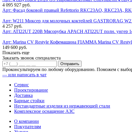
4 095 927 руб.
Арт:
Фасад боковой правый Refettorio RKC23AО, RKC23A, R
Арт: W211
Миксер для молочных коктейлей GASTRORAG W2
4 257 руб.
Арт: ATI22UT 220В
Мясорубка APACH ATI22UT полн. унгер 1
Арт: Marina CV Restyle
Кофемашина FIAMMA Marina CV Restyl
149 600 руб.
Показать еще
Заказать звонок специалиста
Проконсультируем по любому оборудованию. Поможем с выбо
—
или написать в чат
Сервис
Проектирование
Доставка
Барные стойки
Нестандартные изделия из нержавеющей стали
Комплексное оснащение АЗС
О компании
Покупателям
Услуги