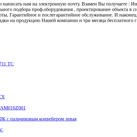
и написать нам на электронную почту. Взамен Вы получаете : И
ного подбора проф.оборудования , проектирование объекта в си
оты, Гарантийное и послегарантийное обслуживание. И наконец
идки на продукцию Нашей компании и три месяца бесплатного г
711 TC
CX
 FAM016Z001
К с пальчиковым конвейером левая
V.