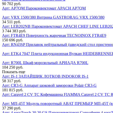
90 702 руб.
Арт: AP7QM
Пароконвектомат APACH AP7QM
Арт: VRX 1500/380
Витрина GASTRORAG VRX 1500/380
34 511 руб.
Арт: LEB202NB
Пароконвектомат APACH CHEF LINE LEB20
3 744 383 руб.
Арт: FTR4E9
Поверхность жарочная TECNOINOX FTR4E9
150 696 руб.
Арт: RN43SP
Прилавок нейтральный (шведский стол пристенны
Арт: ETK4 7047
Плита индукционная Вулкан HEIDEBRENNER 
Арт: R700L
Шкаф морозильный АРИАДА R700L
104 250 руб.
Показать еще
Арт: IS-1
ЗАПАЙЩИК ЛОТКОВ INDOKOR IS-1
58 317 руб.
Арт: CR3-G
Аппарат шоковой заморозки Polair CR3-G
181 815 руб.
Арт: Caravel 2 CV TC
Кофемашина FIAMMA Caravel 2 CV TC RE
Арт: МП-45Т
Модуль поворотный ABAT ПРЕМЬЕР МП-45Т (вне
37 290 руб.
Арт: 4 easyTouch 20.20 GS
Пароконвектомат Convotherm 4 easyT