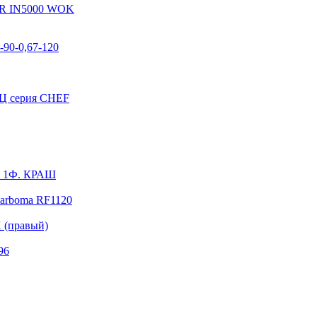
 IN5000 WOK
90-0,67-120
Ц серия CHEF
3 1Ф. КРАШ
rboma RF1120
 (правый)
96