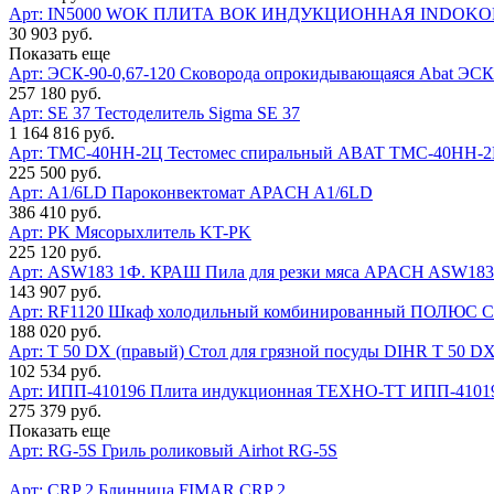
Арт: IN5000 WOK
ПЛИТА ВОК ИНДУКЦИОННАЯ INDOKOR
30 903 руб.
Показать еще
Арт: ЭСК-90-0,67-120
Cковорода опрокидывающаяся Abat ЭСК-
257 180 руб.
Арт: SE 37
Тестоделитель Sigma SE 37
1 164 816 руб.
Арт: ТМС-40НН-2Ц
Тестомес спиральный ABAT ТМС-40НН-2
225 500 руб.
Арт: A1/6LD
Пароконвектомат APACH A1/6LD
386 410 руб.
Арт: PK
Мясорыхлитель KT-PK
225 120 руб.
Арт: ASW183 1Ф. КРАШ
Пила для резки мяса APACH ASW18
143 907 руб.
Арт: RF1120
Шкаф холодильный комбинированный ПОЛЮС Ca
188 020 руб.
Арт: Т 50 DX (правый)
Стол для грязной посуды DIHR Т 50 DX
102 534 руб.
Арт: ИПП-410196
Плита индукционная ТЕХНО-ТТ ИПП-4101
275 379 руб.
Показать еще
Арт: RG-5S
Гриль роликовый Airhot RG-5S
Арт: CRP 2
Блинница FIMAR CRP 2