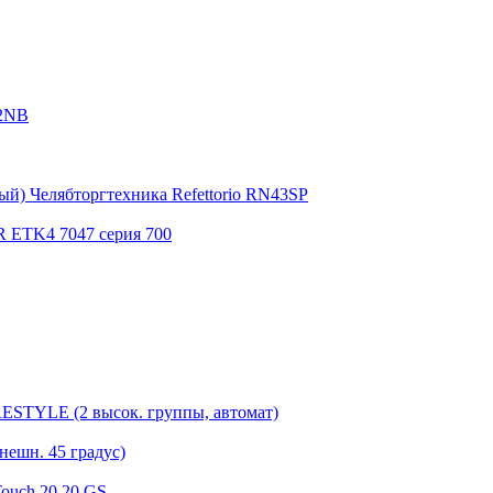
2NB
й) Челябторгтехника Refettorio RN43SP
ETK4 7047 серия 700
STYLE (2 высок. группы, автомат)
шн. 45 градус)
ouch 20.20 GS