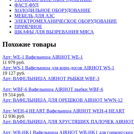
ФАСТ-ФУД
ХОЛОДИЛЬНОЕ ОБОРУДОВАНИЕ
МЕБЕЛЬ ДЛЯ АЗС
ЭЛЕКТРОМЕХАНИЧЕСКОЕ ОБОРУДОВАНИЕ
ПРАЧЕЧНОЕ
ШКАФЫ ДЛЯ ВЫЗРЕВАНИЯ МЯСА
Похожие товары
Арт: WE-1
Вафельница AIRHOT WE-1
11 979 руб.
Арт: WS-1
Вафельница для корн-догов AIRHOT WS-1
19 127 руб.
Арт:
ВАФЕЛЬНИЦА AIRHOT РЫБКИ WBF-3
Арт: WBF-6
Вафельница AIRHOT рыбки WBF-6
19 514 руб.
Арт:
ВАФЕЛЬНИЦА ДЛЯ ОРЕШКОВ AIRHOT WWN-12
Арт: WEH-4 HEART
Вафельница AIRHOT WEH-4 HEART
12 936 руб.
Арт:
ВАФЕЛЬНИЦА ДЛЯ ХРУСТЯЩИХ ПАЛОЧЕК AIRHOT
Арт: WB-HK1
Вафельница AIRHOT WB-HK1 для гонконгских 