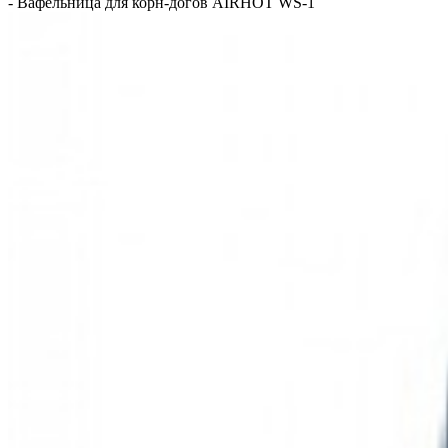
-
Вафельница для корн-догов AIRHOT WS-1