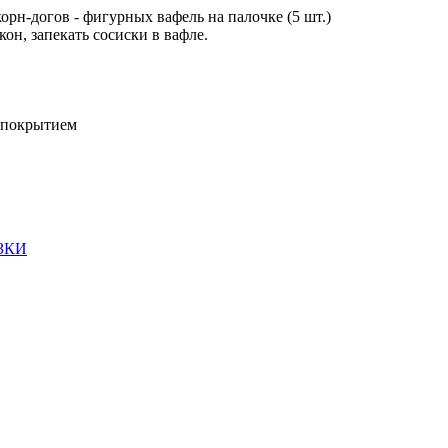
н-догов - фигурных вафель на палочке (5 шт.)
он, запекать сосиски в вафле.
 покрытием
ЗКИ