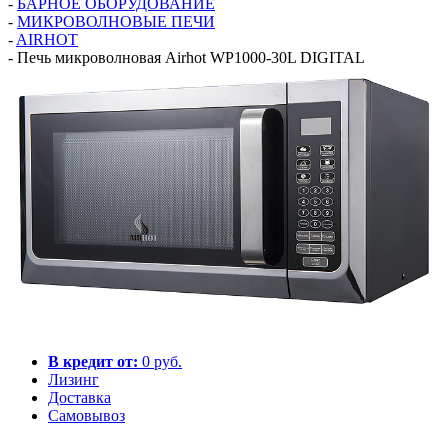
-
БАРНОЕ ОБОРУДОВАНИЕ
-
МИКРОВОЛНОВЫЕ ПЕЧИ
-
AIRHOT
-
Печь микроволновая Airhot WP1000-30L DIGITAL
В кредит от:
0 руб.
Лизинг
Доставка
Самовывоз