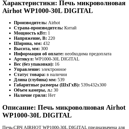
Характеристики: Печь микроволновая
Airhot WP1000-30L DIGITAL
Производитель:
Airhot
Страна-производитель:
Китай
Мощность кВт:
1
Напряжение, В:
220
Ширина, мм:
432
Высота, мм:
300
Информация об оплате:
необходима предоплата
Артикул:
WP1000-30L DIGITAL
Вес (без упаковки):
16
Управление:
электронное
Статус товара:
в наличии
Длина (глубина) мм:
539
Габаритные размеры (ШхГхВ):
539x432x300
Объем камеры, л.:
30
Наличие гриля:
Нет
Описание: Печь микроволновая Airhot
WP1000-30L DIGITAL
Печь-СВЧ AIRHOT WP1000-30L DIGITAL предназначена для