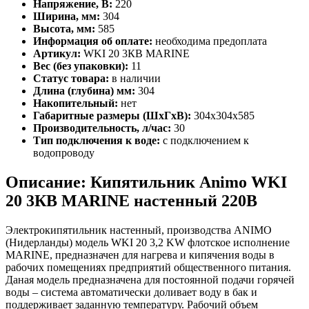
Напряжение, В:
220
Ширина, мм:
304
Высота, мм:
585
Информация об оплате:
необходима предоплата
Артикул:
WKI 20 3КВ MARINE
Вес (без упаковки):
11
Статус товара:
в наличии
Длина (глубина) мм:
304
Накопительный:
нет
Габаритные размеры (ШхГхВ):
304х304х585
Производительность, л/час:
30
Тип подключения к воде:
с подключением к
водопроводу
Описание: Кипятильник Animo WKI
20 3КВ MARINE настенный 220В
Электрокипятильник настенный, производства ANIMO
(Нидерланды) модель WKI 20 3,2 KW флотское исполнение
MARINE, предназначен для нагрева и кипячения воды в
рабочих помещениях предприятий общественного питания.
Даная модель предназначена для постоянной подачи горячей
воды – система автоматически доливает воду в бак и
поддерживает заданную температуру. Рабочий объем