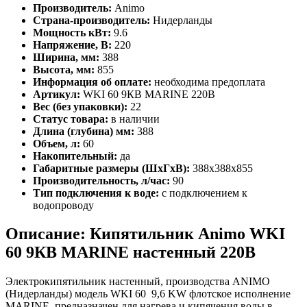
Производитель:
Animo
Страна-производитель:
Нидерланды
Мощность кВт:
9.6
Напряжение, В:
220
Ширина, мм:
388
Высота, мм:
855
Информация об оплате:
необходима предоплата
Артикул:
WKI 60 9КВ MARINE 220В
Вес (без упаковки):
22
Статус товара:
в наличии
Длина (глубина) мм:
388
Объем, л:
60
Накопительный:
да
Габаритные размеры (ШхГхВ):
388х388х855
Производительность, л/час:
90
Тип подключения к воде:
с подключением к
водопроводу
Описание: Кипятильник Animo WKI
60 9КВ MARINE настенный 220В
Электрокипятильник настенный, производства ANIMO
(Нидерланды) модель WKI 60 9,6 KW флотское исполнение
MARINE, предназначен для нагрева и кипячения воды в