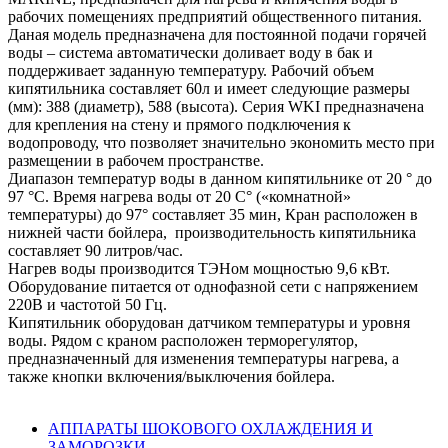
рабочих помещениях предприятий общественного питания.
Даная модель предназначена для постоянной подачи горячей
воды – система автоматически доливает воду в бак и
поддерживает заданную температуру. Рабочий объем
кипятильника составляет 60л и имеет следующие размеры
(мм): 388 (диаметр), 588 (высота). Серия WKI предназначена
для крепления на стену и прямого подключения к
водопроводу, что позволяет значительно экономить место при
размещении в рабочем пространстве.
Диапазон температур воды в данном кипятильнике от 20 ° до
97 °С. Время нагрева воды от 20 С° («комнатной»
температуры) до 97° составляет 35 мин, Кран расположен в
нижней части бойлера, производительность кипятильника
составляет 90 литров/час.
Нагрев воды производится ТЭНом мощностью 9,6 кВт.
Оборудование питается от однофазной сети с напряжением
220В и частотой 50 Гц.
Кипятильник оборудован датчиком температуры и уровня
воды. Рядом с краном расположен терморегулятор,
предназначенный для изменения температуры нагрева, а
также кнопки включения/выключения бойлера.
АППАРАТЫ ШОКОВОГО ОХЛАЖДЕНИЯ И
ЗАМОРОЗКИ