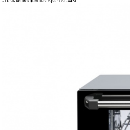
-
Печь конвекционная Apach AD44M