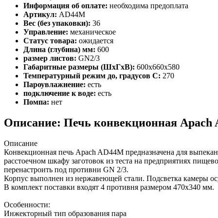
Информация об оплате:
необходима предоплата
Артикул:
AD44M
Вес (без упаковки):
36
Управление:
механическое
Статус товара:
ожидается
Длина (глубина) мм:
600
размер листов:
GN2/3
Габаритные размеры (ШхГхВ):
600х660х580
Температурный режим до, градусов С:
270
Пароувлажнение:
есть
подключение к воде:
есть
Помпа:
нет
Описание: Печь конвекционная Apach
Описание
Конвекционная печь Apach AD44M предназначена для выпекани
расстоечном шкафу заготовок из теста на предприятиях пищев
перенастроить под противни GN 2/3.
Корпус выполнен из нержавеющей стали. Подсветка камеры осу
В комплект поставки входят 4 противня размером 470х340 мм.
Особенности:
Инжекторный тип образования пара