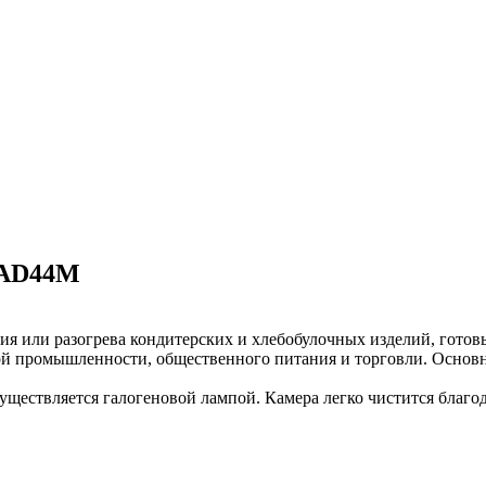
 AD44M
я или разогрева кондитерских и хлебобулочных изделий, гото
ой промышленности, общественного питания и торговли. Основн
ществляется галогеновой лампой. Камера легко чистится благод