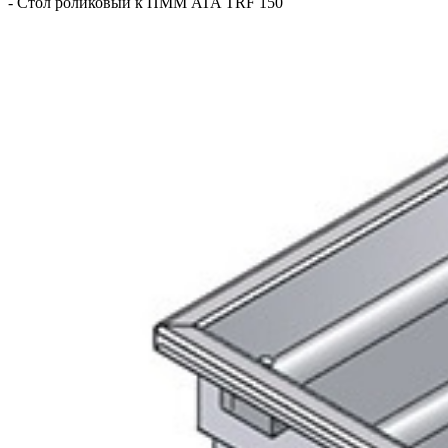
-
Стол роликовый к ПММ ATA TRF 150