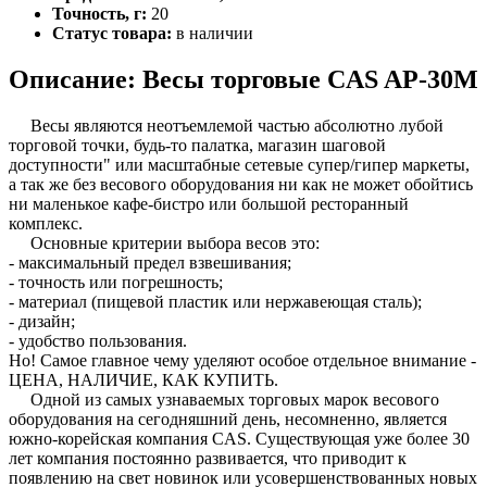
Точность, г:
20
Статус товара:
в наличии
Описание: Весы торговые CAS AP-30M
Весы являются неотъемлемой частью абсолютно лубой
торговой точки, будь-то палатка, магазин шаговой
доступности" или масштабные сетевые супер/гипер маркеты,
а так же без весового оборудования ни как не может обойтись
ни маленькое кафе-бистро или большой ресторанный
комплекс.
Основные критерии выбора весов это:
- максимальный предел взвешивания;
- точность или погрешность;
- материал (пищевой пластик или нержавеющая сталь);
- дизайн;
- удобство пользования.
Но! Самое главное чему уделяют особое отдельное внимание -
ЦЕНА, НАЛИЧИЕ, КАК КУПИТЬ.
Одной из самых узнаваемых торговых марок весового
оборудования на сегодняшний день, несомненно, является
южно-корейская компания CAS. Существующая уже более 30
лет компания постоянно развивается, что приводит к
появлению на свет новинок или усовершенствованных новых