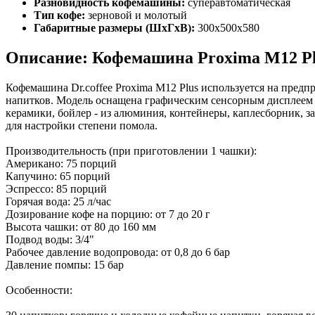
Разновидность кофемашины:
суперавтоматическая
Тип кофе:
зерновой и молотый
Габаритные размеры (ШхГхВ):
300х500х580
Описание: Кофемашина Proxima M12 Pl
Кофемашина Dr.coffee Proxima M12 Plus используется на предп
напитков. Модель оснащена графическим сенсорным дисплеем 
керамики, бойлер - из алюминия, контейнеры, каплесборник, за
для настройки степени помола.
Производительность (при приготовлении 1 чашки):
Американо: 75 порций
Капучино: 65 порций
Эспрессо: 85 порций
Горячая вода: 25 л/час
Дозирование кофе на порцию: от 7 до 20 г
Высота чашки: от 80 до 160 мм
Подвод воды: 3/4"
Рабочее давление водопровода: от 0,8 до 6 бар
Давление помпы: 15 бар
Особенности: