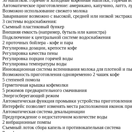
30 напитков: горячие и холодные кофейные напитки, горячая во
Автоматическое приготовление: американо, капучино, латтэ, лун
Возможно использование свежего молока
Заваривание возможно с высокой, средней или низкой экстрак
3 системы водоснабжения:
Съемный пластиковый бункер
Внешняя емкость (например, бутыль или канистра)
Подключение к центральной системе водоснабжения
2 проточных бойлера - кофе и пара
Регулировка дозации, крепости кофе
Регулировка качества пены
Регулировка порции горячей воды
Регулировка температуры воды
Инновационная система вспенивания молока для плотной и 
Возможность приготовления одновременно 2 чашек кофе
5 степеней помола
Герметичная крышка кофемолки
5 режимов предварительного смачивания
Энергосберегающий режим
Автоматическая функция промывки устройства приготовлени
Интерфейс позволяет изменять места расположения иконок пр
Автоматическая система декальцинации
Предупреждение о недостаточном количестве воды
2 вибрационные помпы
Съемный лоток сбора капель и противокапельная система