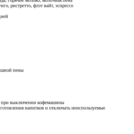
да, горячие молоко, молочная пена
го, ристретто, флэт вайт, эспрессо
цией
пышной пены
я при выключении кофемашины
иготовления напитков и отключать неиспользуемые