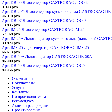
Арт: DB-09
Льдогенератор GASTRORAG / DB-09
9 943 руб.
Арт: DB-20/5
Льдогенератор кускового льда GASTRORAG DB-
46 910 руб.
Арт: DB-07
Льдогенератор GASTRORAG DB-07
13 835 руб.
Арт: IM-25
Льдогенератор GASTRORAG IM-25
57 168 руб.
Арт: IM-25A
Льдогенератор кускового льда (пальчики) GAS
39 824 руб.
Арт: IMS-25
Льдогенератор GASTRORAG IMS-25
66 613 руб.
Арт: DB-50A
Льдогенератор GASTRORAG DB-50A
86 400 руб.
Арт: DB-50
Льдогенератор GASTRORAG DB-50
84 456 руб.
О компании
Покупателям
Услуги
Контакты
По производителям
Рекомендуем
Акции и распродажи
Проектирование