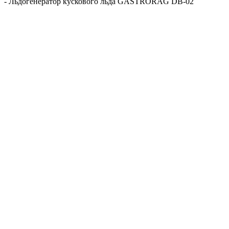
-
Льдогенератор кускового льда GASTRORAG DB-02