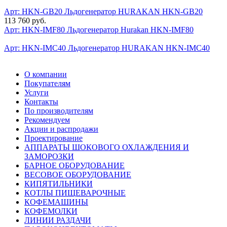
Арт: HKN-GB20
Льдогенератор HURAKAN HKN-GB20
113 760 руб.
Арт: HKN-IMF80
Льдогенератор Hurakan HKN-IMF80
Арт: HKN-IMC40
Льдогенератор HURAKAN HKN-IMC40
О компании
Покупателям
Услуги
Контакты
По производителям
Рекомендуем
Акции и распродажи
Проектирование
АППАРАТЫ ШОКОВОГО ОХЛАЖДЕНИЯ И
ЗАМОРОЗКИ
БАРНОЕ ОБОРУДОВАНИЕ
ВЕСОВОЕ ОБОРУДОВАНИЕ
КИПЯТИЛЬНИКИ
КОТЛЫ ПИЩЕВАРОЧНЫЕ
КОФЕМАШИНЫ
КОФЕМОЛКИ
ЛИНИИ РАЗДАЧИ