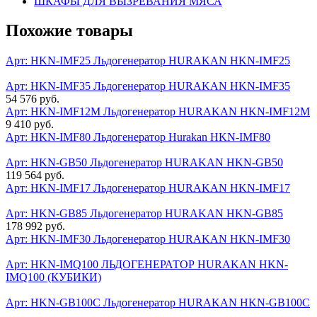
ШКАФЫ ДЛЯ ВЫЗРЕВАНИЯ МЯСА
Похожие товары
Арт: HKN-IMF25
Льдогенератор HURAKAN HKN-IMF25
Арт: HKN-IMF35
Льдогенератор HURAKAN HKN-IMF35
54 576 руб.
Арт: HKN-IMF12M
Льдогенератор HURAKAN HKN-IMF12M
9 410 руб.
Арт: HKN-IMF80
Льдогенератор Hurakan HKN-IMF80
Арт: HKN-GB50
Льдогенератор HURAKAN HKN-GB50
119 564 руб.
Арт: HKN-IMF17
Льдогенератор HURAKAN HKN-IMF17
Арт: HKN-GB85
Льдогенератор HURAKAN HKN-GB85
178 992 руб.
Арт: HKN-IMF30
Льдогенератор HURAKAN HKN-IMF30
Арт: HKN-IMQ100
ЛЬДОГЕНЕРАТОР HURAKAN HKN-
IMQ100 (КУБИКИ)
Арт: HKN-GB100C
Льдогенератор HURAKAN HKN-GB100C